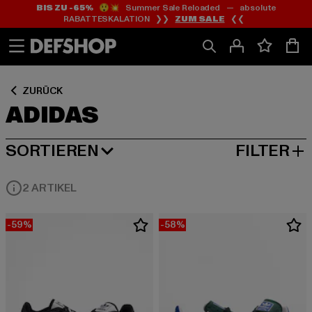
BIS ZU -65%
😲💥 Summer Sale Reloaded — absolute
Zum
Zum
Zum
RABATTESKALATION ❯❯
ZUM SALE
❮❮
Inhalt
Fußzeile
Produktraster
springen
springen
springen
ZURÜCK
ADIDAS
SORTIEREN
FILTER
BELIEBTESTE
2 ARTIKEL
-59%
-58%