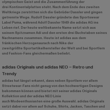
olympischen Geist und die Zusammenführung der
drei Kontinentalplatten steht. Nach dem Ende des zweiten
Weltkriegs zerstritten sich die Gebrüder Dassler und gingen
getrennte Wege. Rudolf Dassler gründete das Sportswear
Label Puma, während Adolf Dassler 1949 die adidas AG ins
Leben rief. Der heute weltbekannte Name setzt sich aus
seinem Spitznamen Adi und den ersten drei Buchstaben seines
Nachnamens zusammen. Heute ist adidas aus dem
fränkischen Herzogenaurach nach Nike der
zweitgrößte Sportartikelhersteller der Welt und bei Sportlern
und Fashion-Fans gleichermaßen beliebt.
adidas Originals und adidas NEO – Retro und
Trendy
adidas hat längst erkannt, dass neben Sportlern vor allem
Streetwear-Fans nicht genug von den hochwertigen Designs
bekommen können und bietet mit seiner adidas Originals
Kollektion und der adidas NEO Linie
auch Modeenthusiasten eine große Auswahl. adidas Originals
setzt dabei vor allem auf Schuhe, Shirts, Jacken, Taschen und