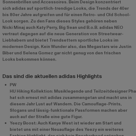
Sonnenbrillen und Accessoires. Beim Design konzentriert
sich adidas auf sportlich-trendige Looks, die Trends der 40er
bis 80er Jahre aufgreifen und für einen Retro- und Old School-
Look sorgen. Zu den Fans dieses Styles gehören neben
Nicki Minaj auch Katy Perry, Big Sean und B.o.B. adidas NEO
vertraut dagegen auf die neue Generation von Streetwear-
Liebhabern und bietet Trendsettern sportliche Looks im
modernen Design. Kein Wunder also, das Megastars wie Justin
Biber und Selena Gomez gar nicht genug von den frischen
Looks bekommen können.
Das sind die aktuellen adidas Highlights
PW
HU Hiking Kollektion: Musiklegende und Teilzeitdesigner Phar
hat sch erneut mit adidas zusammengetan und macht uns in
diesem Jahr Lust auf Wandern. Die Camouflage-Prints,
Slogans und lässig-funktionale Passformen machen aber
auch auf der Straße eine gute Figur.
Yeezy Boost: Auch Kanye West ist wieder am Start und
bietet uns mit einer Neuauflage des Yeezy ein weiteres
Fashion Highlight, das sich kein Sneakerhead entgehen