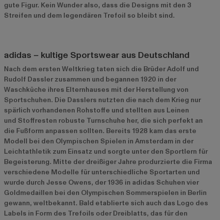
gute Figur. Kein Wunder also, dass die Designs mit den 3
Streifen und dem legendären Trefoil so bleibt sind.
adidas – kultige Sportswear aus Deutschland
Nach dem ersten Weltkrieg taten sich die Brüder Adolf und
Rudolf Dassler zusammen und begannen 1920 in der
Waschküche ihres Elternhauses mit der Herstellung von
Sportschuhen. Die Dasslers nutzten die nach dem Krieg nur
spärlich vorhandenen Rohstoffe und stellten aus Leinen
und Stoffresten robuste Turnschuhe her, die sich perfekt an
die Fußform anpassen sollten. Bereits 1928 kam das erste
Modell bei den Olympischen Spielen in Amsterdam in der
Leichtathletik zum Einsatz und sorgte unter den Sportlern für
Begeisterung. Mitte der dreißiger Jahre produrzierte die Firma
verschiedene Modelle für unterschiedliche Sportarten und
wurde durch Jesse Owens, der 1936 in adidas Schuhen vier
Goldmedaillen bei den Olympischen Sommerspielen in Berlin
gewann, weltbekannt. Bald etablierte sich auch das Logo des
Labels in Form des Trefoils oder Dreiblatts, das für den