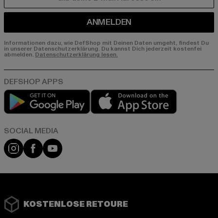
E-MAIL
ANMELDEN
Informationen dazu, wie DefShop mit Deinen Daten umgeht, findest Du
in unserer Datenschutzerklärung. Du kannst Dich jederzeit kostenfei
abmelden.
Datenschutzerklärung lesen.
Play market
App store
Instagram
Facebook
YouTube
KOSTENLOSE RETOURE