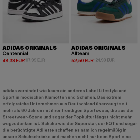
ADIDAS ORIGINALS
ADIDAS ORIGINALS
Centennial
Allteam
Derzeitiger Preis: 48,38 EUR
Aktionspreis: 117,99 EUR
Derzeitiger Preis: 52,50 EUR
Aktionspreis:
48,38 EUR
117,99 EUR
52,50 EUR
124,99 EUR
adidas verbindet wie kaum ein anderes Label Lifestyle und
Sport in modischen Klamotten und Schuhen. Das extrem
erfolgreiche Unternehmen aus Deutschland überzeugt seit
mehr als 60 Jahren mit ihrer trendigen Sportswear, die aus der
Streetwear-Szene und sogar der Popkultur längst nicht mehr
wegzudenken ist. Schuhe wie der Superstar, der EQT und sogar
die berüchtigte Adilette schaffen es nämlich regelmäßig in
unsere Schuhschränke und machen nicht nur beim Sport eine