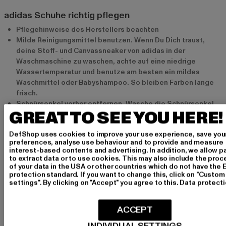
adidas Schuhe richtig pflegen
Pflegehinweise des Herstellers beachten
Milde Reinigungsmittel benutzen. Wenn Du Dich traust,
deine Stoff- und Canvassneaker von adidas in der
Waschmaschine zu waschen, achte auf eine niedrige
Wassertemperatur und benutze am besten ein mildes
Waschmittel oder Babyshampoo. So bleiben Farben lange
frisch.
Schnürsenkel vorher entfernen. Wasche die Schnürsenkel
GREAT TO SEE YOU HERE!
am besten separat in einem Wäschenetz. So werden sie
wieder schön sauber und verheddern sich nicht so schnell.
DefShop uses cookies to improve your use experience, save you
Beim Trocknen mit Zeitungpapier oder Tüchern austopfen.
preferences, analyse use behaviour and to provide and measure
So kannst Du sichergehen, dass Feuchtigkeit schnell aus
interest-based contents and advertising. In addition, we allow p
dem Material gezogen wird und deine adidas Sneaker ihre
to extract data or to use cookies. This may also include the pro
of your data in the USA or other countries which do not have the 
Form behalten.
protection standard. If you want to change this, click on "Custom
Sneaker aus echtem Leder niemals in der Maschine
settings". By clicking on "Accept" you agree to this.
Data protect
waschen! Maschinelles Waschen beschädigt das Material
und lässt es hart und unförmig werden.
ACCEPT
Flecken auf Deinen adidas Schuhen nur mit einer kleinen
Wassermenge und einem weichen Tuck abreiben. Danach