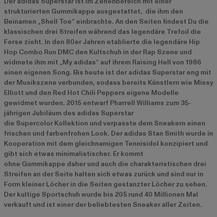
Der adidas Superstar ist im Zehenbereich mit einer
strukturierten Gummikappe ausgestattet, die ihm den
Beinamen „Shell Toe“ einbrachte. An den Seiten findest Du die
klassischen drei Streifen während das legendäre Trefoil die
Ferse zieht. In den 80er Jahren etablierte die legendäre Hip
Hop Combo Run DMC den Kultschuh in der Rap Szene und
widmete ihm mit „My adidas“ auf ihrem Raising Hell von 1986
einen eigenen Song. Bis heute ist der adidas Superstar eng mit
der Musikszene verbunden, sodass bereits Künstlern wie Missy
Elliott und den Red Hot Chili Peppers eigene Modelle
gewidmet wurden. 2015 entwarf Pharrell Williams zum 35-
jährigen Jubiläum des adidas Superstar
die Supercolor Kollektion und verpasste dem Sneakern einen
frischen und farbenfrohen Look. Der adidas Stan Smith wurde in
Kooperation mit dem gleichnamigen Tennisidol konzipiert und
gibt sich etwas minimalistischer. Er kommt
ohne Gummikappe daher und auch die charakteristischen drei
Streifen an der Seite halten sich etwas zurück und sind nur in
Form kleiner Löcher in die Seiten gestanzter Löcher zu sehen.
Der kultige Sportschuh wurde bis 205 rund 40 Millionen Mal
verkauft und ist einer der beliebtesten Sneaker aller Zeiten.