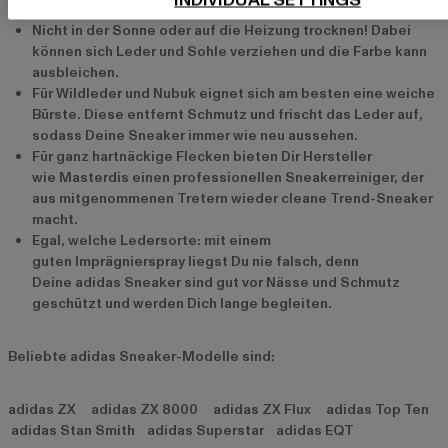
INDIVIDUAL SETTINGS
lässt Du sie einfach an der Luft trocknen.
Nicht in der Sonne oder auf die Heizung trocknen! Dabei
können sich Leder und Sohle verziehen und die Farbe kann
ausbleichen.
Für Wildleder und Nubuk eignet sich am besten eine weiche
Bürste. Diese entfernt Schmutz und frischt das Leder auf,
sodass Deine Sneaker immer wie neu aussehen.
Für ganz hartnäckige Flecken bieten Dir Hersteller
wie Masterdis einen professionellen Sneakerreiniger, der
aus mitgenommenen Tretern wieder cleane Trend-Sneaker
macht.
Egal, welche Ledersorte: mit einem
guten Imprägnierspray liegst Du nie falsch, denn
Deine adidas Sneaker sind gut vor Nässe und Schmutz
geschützt und werden Dich lange begleiten.
Beliebte adidas Sneaker-Modelle sind:
adidas ZX adidas ZX 8000 adidas ZX Flux adidas Top Ten
adidas Stan Smith adidas Superstar adidas EQT