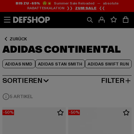
BIS ZU -65%
😲💥 Summer Sale Reloaded — absolute
Zum
Zum
Zum
RABATTESKALATION ❯❯
ZUM SALE
❮❮
Inhalt
Fußzeile
Produktraster
springen
springen
springen
ZURÜCK
ADIDAS CONTINENTAL
ADIDAS NMD
ADIDAS STAN SMITH
ADIDAS SWIFT RUN
SORTIEREN
FILTER
BELIEBTESTE
5 ARTIKEL
-50%
-50%