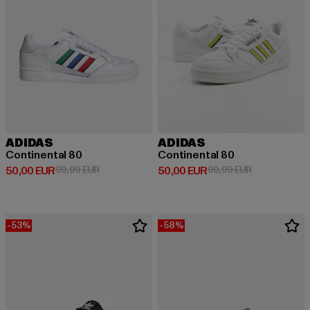
ADIDAS
ADIDAS
Continental 80
Continental 80
Derzeitiger Preis: 50,00 EUR
Aktionspreis: 99,99 EUR
Derzeitiger Preis: 50,00 EUR
Aktionspreis:
50,00 EUR
99,99 EUR
50,00 EUR
99,99 EUR
-53%
-58%