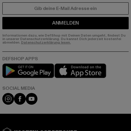
E-MAIL
ANMELDEN
Informationen dazu, wie DefShop mit Deinen Daten umgeht, findest Du
in unserer Datenschutzerklärung. Du kannst Dich jederzeit kostenfei
abmelden.
Datenschutzerklärung lesen.
Play market
App store
Instagram
Facebook
YouTube