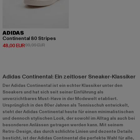
ADIDAS
Continental 80 Stripes
Derzeitiger Preis: 48,00 EUR
Aktionspreis: 99,99 EUR
48,00 EUR
99,99 EUR
Adidas Continental: Ein zeitloser Sneaker-Klassiker
Der Adidas Continental ist ein echter Klassiker unter den
Sneakers und hat sich seit seiner Einführung als
unverzichtbares Must-Have in der Modewelt etabliert.
Ursprünglich in den 80er Jahren als Tennisschuh entwickelt,
steht der Adidas Continental heute für einen minimalistischen
und dennoch stylischen Look, der sowohl im Alltag als auch bei
besonderen Anlässen getragen werden kann. Mit seinem
Retro-Design, das durch schlichte Linien und dezente Details
besticht, ist der Adidas Continental die perfekte Wahl für alle,