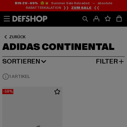
BIS ZU -65%
😲💥 Summer Sale Reloaded — absolute
Zum
Zum
Zum
RABATTESKALATION ❯❯
ZUM SALE
❮❮
Inhalt
Fußzeile
Produktraster
springen
springen
springen
ZURÜCK
ADIDAS CONTINENTAL
SORTIEREN
FILTER
BELIEBTESTE
1 ARTIKEL
-58%