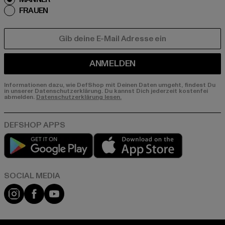
FRAUEN
E-MAIL
ANMELDEN
Informationen dazu, wie DefShop mit Deinen Daten umgeht, findest Du
in unserer Datenschutzerklärung. Du kannst Dich jederzeit kostenfei
abmelden.
Datenschutzerklärung lesen.
Play market
App store
Instagram
Facebook
YouTube