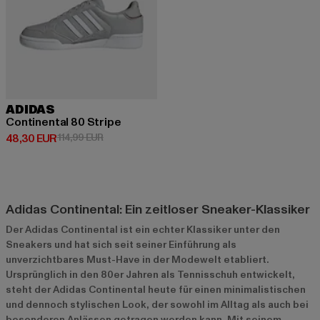
ADIDAS
Continental 80 Stripe
Derzeitiger Preis: 48,30 EUR
Aktionspreis: 114,99 EUR
48,30 EUR
114,99 EUR
Adidas Continental: Ein zeitloser Sneaker-Klassiker
Der Adidas Continental ist ein echter Klassiker unter den
Sneakers und hat sich seit seiner Einführung als
unverzichtbares Must-Have in der Modewelt etabliert.
Ursprünglich in den 80er Jahren als Tennisschuh entwickelt,
steht der Adidas Continental heute für einen minimalistischen
und dennoch stylischen Look, der sowohl im Alltag als auch bei
besonderen Anlässen getragen werden kann. Mit seinem