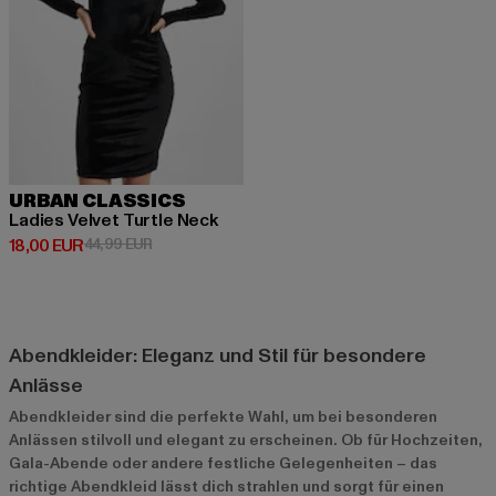
URBAN CLASSICS
Ladies Velvet Turtle Neck
Derzeitiger Preis: 18,00 EUR
Aktionspreis: 44,99 EUR
18,00 EUR
44,99 EUR
Abendkleider: Eleganz und Stil für besondere
Anlässe
Abendkleider sind die perfekte Wahl, um bei besonderen
Anlässen stilvoll und elegant zu erscheinen. Ob für Hochzeiten,
Gala-Abende oder andere festliche Gelegenheiten – das
richtige Abendkleid lässt dich strahlen und sorgt für einen