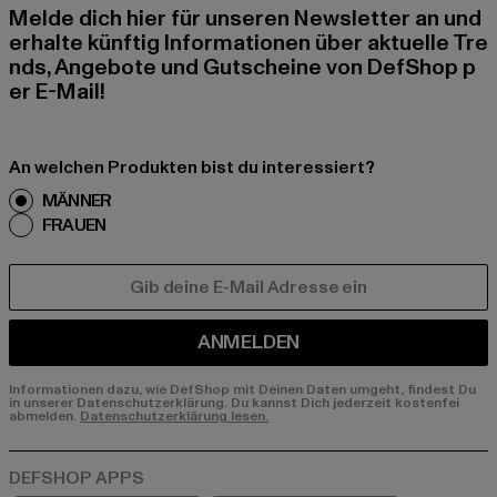
Melde dich hier für unseren Newsletter an und
erhalte künftig Informationen über aktuelle Tre
nds, Angebote und Gutscheine von DefShop p
er E-Mail!
An welchen Produkten bist du interessiert?
MÄNNER
FRAUEN
E-MAIL
ANMELDEN
Informationen dazu, wie DefShop mit Deinen Daten umgeht, findest Du
in unserer Datenschutzerklärung. Du kannst Dich jederzeit kostenfei
abmelden.
Datenschutzerklärung lesen.