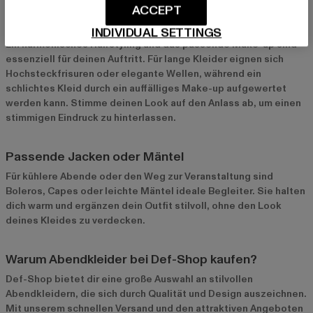
ACCEPT
Hairstyling und Make-up
INDIVIDUAL SETTINGS
Ein harmonisches Hairstyling und das passende Make-up sind
essenziell für deinen Auftritt. Für lange Kleider eignen sich
Hochsteckfrisuren oder elegante Wellen, während ein
schlichtes Kleid durch ein auffälliges Make-up aufgewertet
werden kann. Stimme deinen Look auf den Anlass ab, um einen
stimmigen Eindruck zu hinterlassen.
Passende Jacken oder Mäntel
Für kühlere Abende oder den Weg zur Veranstaltung sind
Boleros, Capes oder leichte Mäntel ideale Begleiter. Sie halten
dich warm und ergänzen dein Outfit stilvoll, ohne den Look
deines Kleides zu verdecken.
Warum Abendkleider bei Def-Shop kaufen?
Def-Shop bietet dir eine große Auswahl an stilvollen
Abendkleidern, die sich durch Qualität und Design auszeichnen.
Mit unserem schnellen Versand und den attraktiven Angeboten