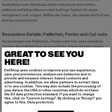
Dunkelblau oder Bordeaux wirken klassisch und zeitlos,
während auffällige Muster oder kräftige Farben für einen
mutigeren Look sorgen. Wähle die Farbe, die deinen Auftritt am
besten unterstreicht.
Besondere Details: Pailletten, Perlen und Cut-outs
Verzierungen wie Pailletten, Perlen oder Cut-outs verleihen
deinem Abendkleid das gewisse Extra. Diese Details ziehen
GREAT TO SEE YOU
alle Blicke auf sich und machen dein Outfit einzigartig. Sie sind
perfekt für Anlässe, bei denen du glänzen möchtest.
HERE!
DefShop uses cookies to improve your use experience,
Styling-Tipps für Abendkleider
save your preferences, analyse use behaviour and to
provide and measure interest-based contents and
Accessoires für den perfekten Look
advertising. In addition, we allow partners to extract data
Die richtigen Accessoires runden deinen Look ab. Eine
or to use cookies. This may also include the processing of
your data in the USA or other countries which do not have
elegante Clutch, filigraner Schmuck und passende Schuhe
the EU data protection standard. If you want to change
ergänzen dein Abendkleid perfekt. Achte darauf, dass die
this, click on "Custom settings". By clicking on "Accept" you
Accessoires den Stil deines Kleides unterstreichen, ohne es zu
agree to this.
Data protection
überladen.