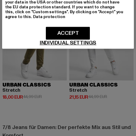
-60%
-53%
your data in the USA or other countries which do not have
the EU data protection standard. If you want to change
this, click on "Custom settings". By clicking on "Accept" you
agree to this.
Data protection
ACCEPT
INDIVIDUAL SETTINGS
URBAN CLASSICS
URBAN CLASSICS
Stretch
Stretch
Derzeitiger Preis: 18,00 EUR
Aktionspreis: 44,99 EUR
Derzeitiger Preis: 21,15 EUR
Aktionspreis: 4
18,00 EUR
44,99 EUR
21,15 EUR
44,99 EUR
7/8 Jeans für Damen: Der perfekte Mix aus Stil und
Komfort