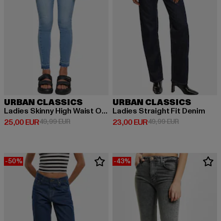
URBAN CLASSICS
URBAN CLASSICS
Ladies Skinny High Waist Open Hem Jeans
Ladies Straight Fit Denim
Derzeitiger Preis: 25,00 EUR
Aktionspreis: 49,99 EUR
Derzeitiger Preis: 23,00 EUR
Aktionspreis:
25,00 EUR
49,99 EUR
23,00 EUR
49,99 EUR
-50%
-43%