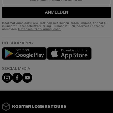
E-MAIL
ANMELDEN
Informationen dazu, wie DefShop mit Deinen Daten umgeht, findest Du
in unserer Datenschutzerklärung. Du kannst Dich jederzeit kostenfei
abmelden.
Datenschutzerklärung lesen.
Play market
App store
Instagram
Facebook
YouTube
KOSTENLOSE RETOURE