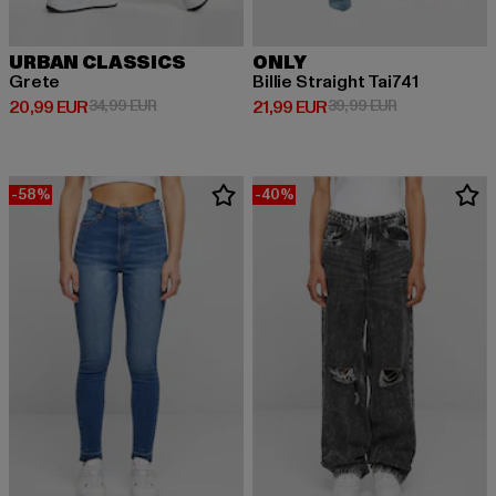
URBAN CLASSICS
ONLY
Grete
Billie Straight Tai741
Derzeitiger Preis: 20,99 EUR
Aktionspreis: 34,99 EUR
Derzeitiger Preis: 21,99 EUR
Aktionspreis: 
20,99 EUR
34,99 EUR
21,99 EUR
39,99 EUR
-58%
-40%