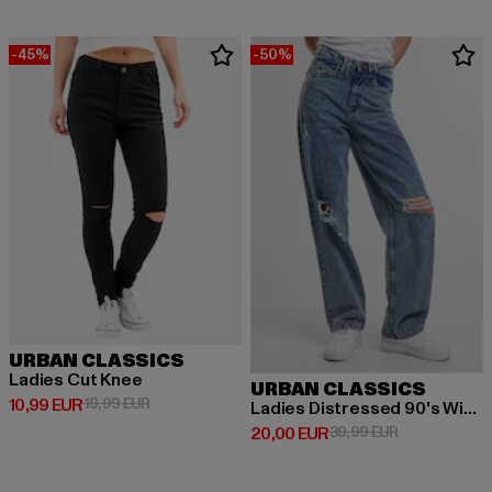
-45%
-50%
URBAN CLASSICS
Ladies Cut Knee
URBAN CLASSICS
Derzeitiger Preis: 10,99 EUR
Aktionspreis: 19,99 EUR
10,99 EUR
19,99 EUR
Ladies Distressed 90's Wide Leg Denim Pants
Derzeitiger Preis: 20,00 EUR
Aktionspreis:
20,00 EUR
39,99 EUR