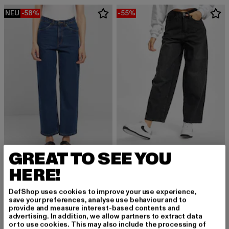
NEU
-58%
-55%
GREAT TO SEE YOU
URBAN CLASSICS
Ladies High Waist Wide Leg Cropped
URBAN CLASSICS
HERE!
Derzeitiger Preis: 24,75 EUR
Aktionspreis:
24,75 EUR
54,99 EUR
Ladies Cropped
Derzeitiger Preis: 21,00 EUR
Aktionspreis: 49,99 EUR
21,00 EUR
49,99 EUR
DefShop uses cookies to improve your use experience,
save your preferences, analyse use behaviour and to
provide and measure interest-based contents and
advertising. In addition, we allow partners to extract data
or to use cookies. This may also include the processing of