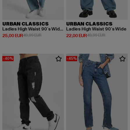
URBAN CLASSICS
URBAN CLASSICS
Ladies High Waist 90´s Wide Leg
Ladies High Waist 90´s Wide
Derzeitiger Preis: 25,00 EUR
Aktionspreis: 49,99 EUR
Derzeitiger Preis: 22,00 EUR
Aktionspreis:
25,00 EUR
49,99 EUR
22,00 EUR
49,99 EUR
-40%
-45%