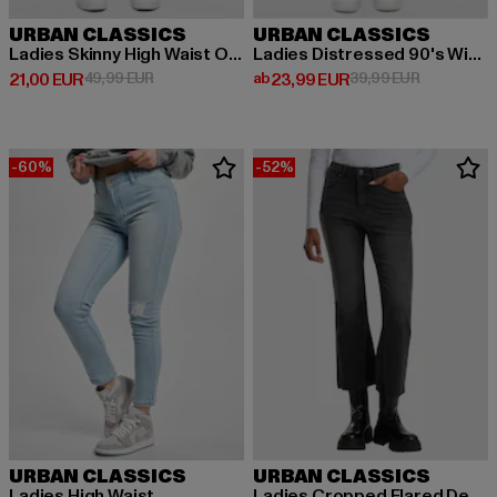
URBAN CLASSICS
URBAN CLASSICS
Ladies Skinny High Waist Open Hem Jeans
Ladies Distressed 90's Wide Leg
Derzeitiger Preis: 21,00 EUR
Aktionspreis: 49,99 EUR
Derzeitiger Preis: ab 23,99 EUR
Aktionsprei
21,00 EUR
49,99 EUR
ab
23,99 EUR
39,99 EUR
-60%
-52%
URBAN CLASSICS
URBAN CLASSICS
Ladies High Waist
Ladies Cropped Flared Denim