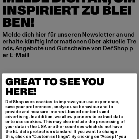
INSPIRIERT ZU BLEI
BEN!
Melde dich hier für unseren Newsletter an und
erhalte künftig Informationen über aktuelle Tre
nds, Angebote und Gutscheine von DefShop p
er E-Mail!
An welchen Produkten bist du interessiert?
GREAT TO SEE YOU
MÄNNER
HERE!
FRAUEN
DefShop uses cookies to improve your use experience,
save your preferences, analyse use behaviour and to
E-MAIL
provide and measure interest-based contents and
advertising. In addition, we allow partners to extract data
or to use cookies. This may also include the processing of
ANMELDEN
your data in the USA or other countries which do not have
the EU data protection standard. If you want to change
this, click on "Custom settings". By clicking on "Accept" you
Informationen dazu, wie DefShop mit Deinen Daten umgeht, findest Du