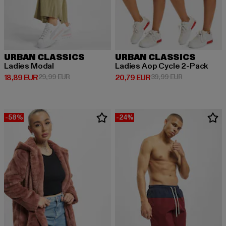
URBAN CLASSICS
URBAN CLASSICS
Ladies Modal
Ladies Aop Cycle 2-Pack
Derzeitiger Preis: 18,89 EUR
Aktionspreis: 29,99 EUR
Derzeitiger Preis: 20,79 EUR
Aktionspreis:
18,89 EUR
29,99 EUR
20,79 EUR
39,99 EUR
-58%
-24%