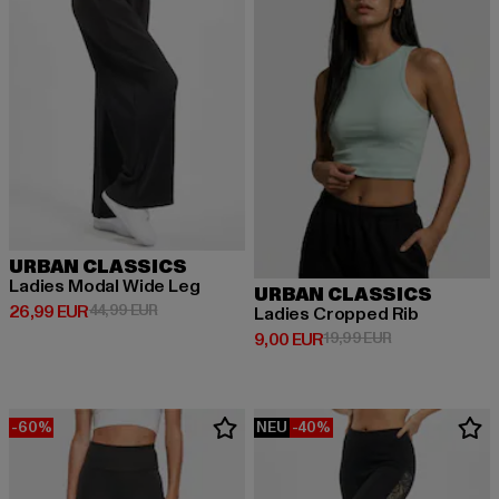
URBAN CLASSICS
Ladies Modal Wide Leg
URBAN CLASSICS
Derzeitiger Preis: 26,99 EUR
Aktionspreis: 44,99 EUR
26,99 EUR
44,99 EUR
Ladies Cropped Rib
Derzeitiger Preis: 9,00 EUR
Aktionspreis: 1
9,00 EUR
19,99 EUR
-60%
NEU
-40%