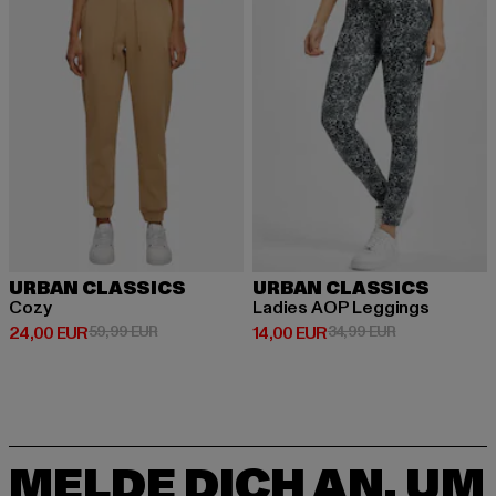
URBAN CLASSICS
URBAN CLASSICS
Cozy
Ladies AOP Leggings
Derzeitiger Preis: 24,00 EUR
Aktionspreis: 59,99 EUR
Derzeitiger Preis: 14,00 EUR
Aktionspreis: 
24,00 EUR
59,99 EUR
14,00 EUR
34,99 EUR
MELDE DICH AN, UM