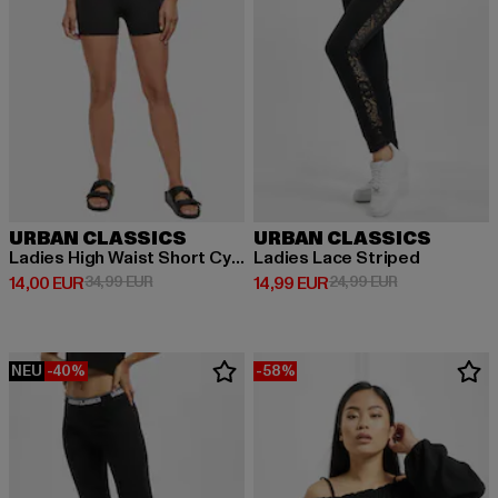
URBAN CLASSICS
URBAN CLASSICS
Ladies High Waist Short Cycle Hot Pants
Ladies Lace Striped
Derzeitiger Preis: 14,00 EUR
Aktionspreis: 34,99 EUR
Derzeitiger Preis: 14,99 EUR
Aktionspreis: 
14,00 EUR
34,99 EUR
14,99 EUR
24,99 EUR
NEU
-40%
-58%