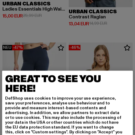
URBAN CLASSICS
Ladies Essentials High Waist Cycle
URBAN CLASSICS
Derzeitiger Preis: 15,00 EUR
Aktionspreis: 29,99 EUR
15,00 EUR
29,99 EUR
Contrast Raglan
Derzeitiger Preis: 13,04 EUR
Aktionspreis: 
13,04 EUR
14,99 EUR
NEU
-47%
-46%
GREAT TO SEE YOU
HERE!
DefShop uses cookies to improve your use experience,
save your preferences, analyse use behaviour and to
provide and measure interest-based contents and
advertising. In addition, we allow partners to extract data
or to use cookies. This may also include the processing of
your data in the USA or other countries which do not have
the EU data protection standard. If you want to change
URBAN CLASSICS
URBAN CLASSICS
this, click on "Custom settings". By clicking on "Accept" you