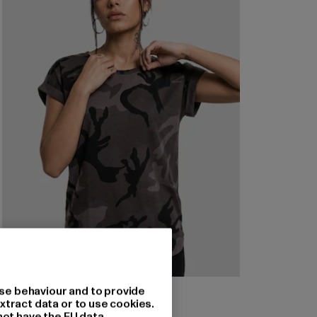
URBAN CLASSICS
se behaviour and to provide
Camo Back Shaped
xtract data or to use cookies.
not have the EU data