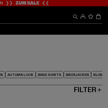
ION ❯❯
ZUM SALE
❮❮
EN
AUTUMN LOOK
BAND SHIRTS
BIKERJACKEN
BLUME
FILTER