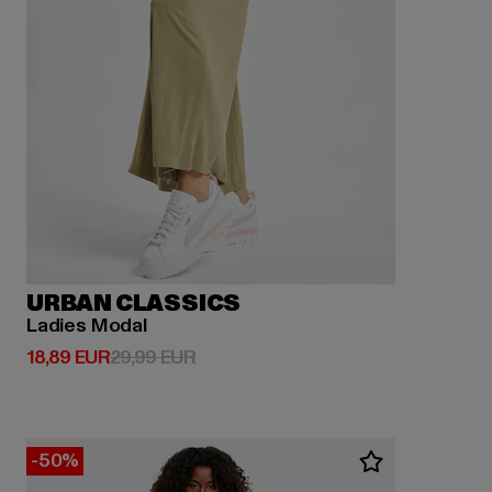
URBAN CLASSICS
Ladies Modal
Derzeitiger Preis: 18,89 EUR
Aktionspreis: 29,99 EUR
18,89 EUR
29,99 EUR
-50%