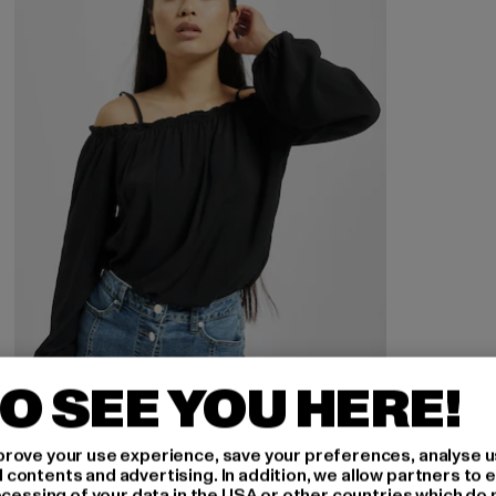
O SEE YOU HERE!
URBAN CLASSICS
rove your use experience, save your preferences, analyse u
Cold Shoulder
ontents and advertising. In addition, we allow partners to e
ocessing of your data in the USA or other countries which do 