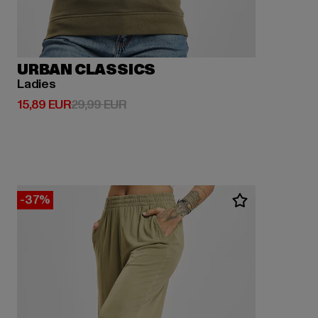
URBAN CLASSICS
Ladies
Derzeitiger Preis: 15,89 EUR
Aktionspreis: 29,99 EUR
15,89 EUR
29,99 EUR
-37%