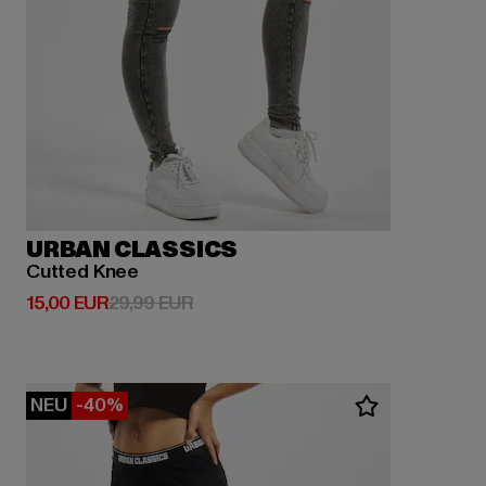
URBAN CLASSICS
Cutted Knee
Derzeitiger Preis: 15,00 EUR
Aktionspreis: 29,99 EUR
15,00 EUR
29,99 EUR
NEU
-40%