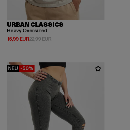
URBAN CLASSICS
Heavy Oversized
Derzeitiger Preis: 15,99 EUR
Aktionspreis: 22,99 EUR
15,99 EUR
22,99 EUR
NEU
-50%