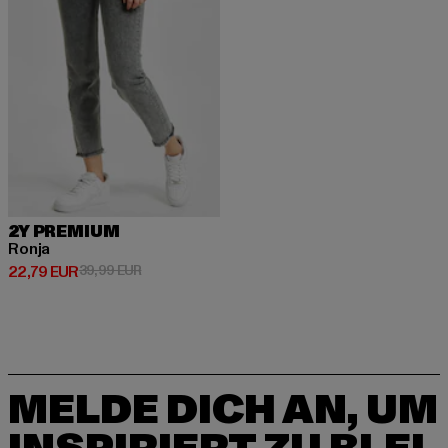
2Y PREMIUM
Ronja
Derzeitiger Preis: 22,79 EUR
Aktionspreis: 39,99 EUR
22,79 EUR
39,99 EUR
MELDE DICH AN, UM