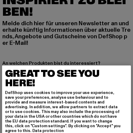
INSPIRIERT ZU BLEI
BEN!
Melde dich hier für unseren Newsletter an und
erhalte künftig Informationen über aktuelle Tre
nds, Angebote und Gutscheine von DefShop p
er E-Mail!
An welchen Produkten bist du interessiert?
GREAT TO SEE YOU
MÄNNER
FRAUEN
HERE!
DefShop uses cookies to improve your use experience,
E-MAIL
save your preferences, analyse use behaviour and to
provide and measure interest-based contents and
advertising. In addition, we allow partners to extract data
ANMELDEN
or to use cookies. This may also include the processing of
your data in the USA or other countries which do not have
the EU data protection standard. If you want to change
Informationen dazu, wie DefShop mit Deinen Daten umgeht, findest Du
this, click on "Custom settings". By clicking on "Accept" you
in unserer Datenschutzerklärung. Du kannst Dich jederzeit kostenfei
abmelden.
Datenschutzerklärung lesen.
agree to this.
Data protection