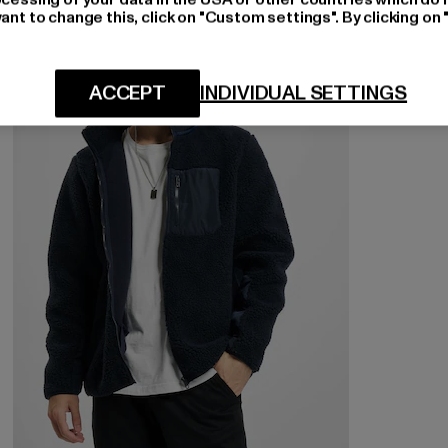
ant to change this, click on "Custom settings". By clicking on 
-42%
ACCEPT
INDIVIDUAL SETTINGS