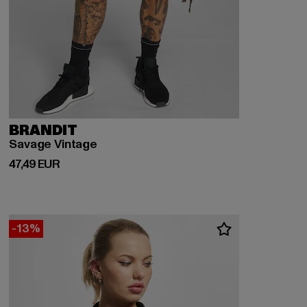
BRANDIT
Savage Vintage
Derzeitiger Preis: 47,49 EUR
47,49 EUR
-13%