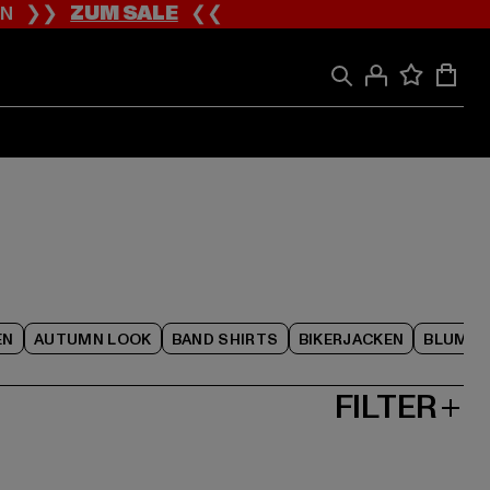
ION ❯❯
ZUM SALE
❮❮
EN
AUTUMN LOOK
BAND SHIRTS
BIKERJACKEN
BLUME
FILTER