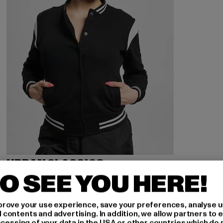
URBAN CLASSICS
Inset
O SEE YOU HERE!
Derzeitiger Preis: 34,79 EUR
Aktionspreis: 39,99 EUR
34,79 EUR
39,99 EUR
rove your use experience, save your preferences, analyse u
ontents and advertising. In addition, we allow partners to e
ocessing of your data in the USA or other countries which do 