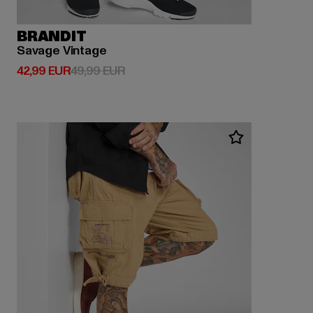
BRANDIT
Savage Vintage
Derzeitiger Preis: 42,99 EUR
Aktionspreis: 49,99 EUR
42,99 EUR
49,99 EUR