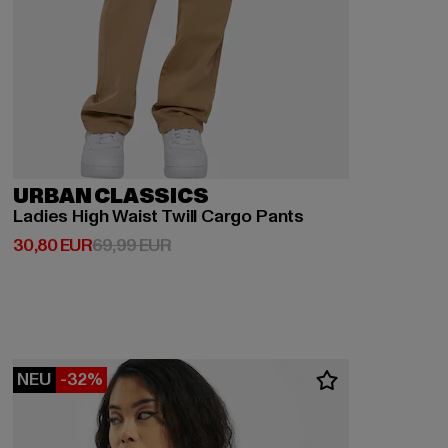
URBAN CLASSICS
Ladies High Waist Twill Cargo Pants
Derzeitiger Preis: 30,80 EUR
Aktionspreis: 69,99 EUR
30,80 EUR
69,99 EUR
NEU
-32%