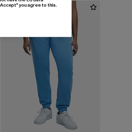
"Accept" you agree to this.
-30%