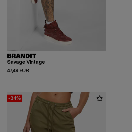
BRANDIT
Savage Vintage
Derzeitiger Preis: 47,49 EUR
47,49 EUR
-34%