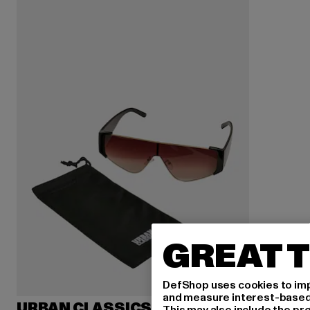
GREAT T
DefShop uses cookies to imp
and measure interest-based c
URBAN CLASSICS
This may also include the pr