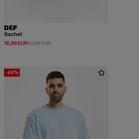
DEF
Sachet
Derzeitiger Preis: 15,99 EUR
Aktionspreis: 19,99 EUR
15,99 EUR
19,99 EUR
-24%