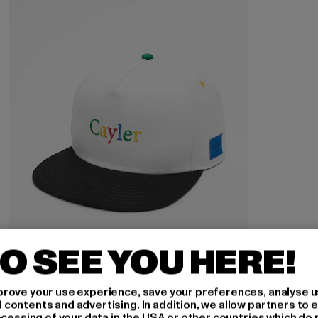
O SEE YOU HERE!
CAYLER & SONS
rove your use experience, save your preferences, analyse u
WL Search N Destroy
ontents and advertising. In addition, we allow partners to e
ocessing of your data in the USA or other countries which do 