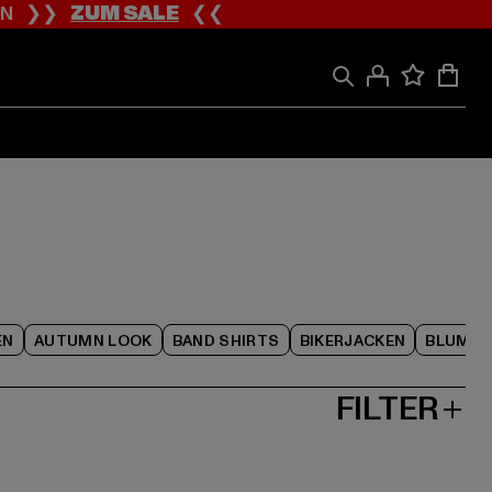
ION ❯❯
ZUM SALE
❮❮
EN
AUTUMN LOOK
BAND SHIRTS
BIKERJACKEN
BLUME
FILTER