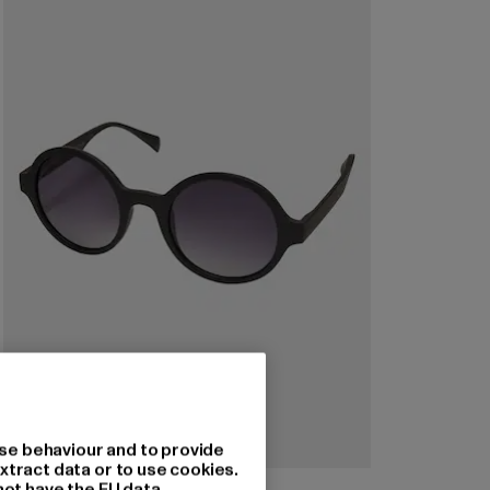
se behaviour and to provide
xtract data or to use cookies.
URBAN CLASSICS
not have the EU data