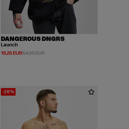
DANGEROUS DNGRS
Launch
Derzeitiger Preis: 19,25 EUR
Aktionspreis: 54,99 EUR
19,25 EUR
54,99 EUR
-28%