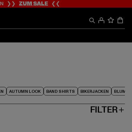
ION ❯❯
ZUM SALE
❮❮
EN
AUTUMN LOOK
BAND SHIRTS
BIKERJACKEN
BLUME
FILTER