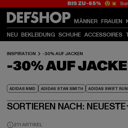
BIS ZU -65%
😲💥 Sum
MÄNNER
FRAUEN
NEU
BEKLEIDUNG
SCHUHE
ACCESSOIRES
INSPIRATION
-30% AUF JACKEN
-30% AUF JACK
ADIDAS NMD
ADIDAS STAN SMITH
ADIDAS SWIFT RUN
SORTIEREN NACH:
NEUESTE
211 ARTIKEL