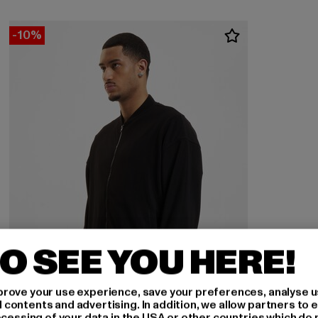
-10%
O SEE YOU HERE!
rove your use experience, save your preferences, analyse u
ontents and advertising. In addition, we allow partners to e
ocessing of your data in the USA or other countries which do 