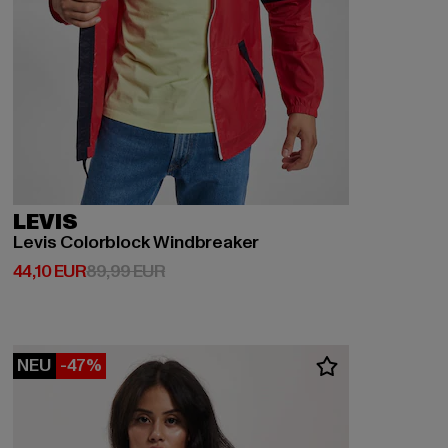
LEVIS
Levis Colorblock Windbreaker
Derzeitiger Preis: 44,10 EUR
Aktionspreis: 89,99 EUR
44,10 EUR
89,99 EUR
NEU
-47%