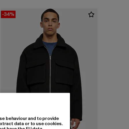
-34%
se behaviour and to provide
xtract data or to use cookies.
not have the EU data