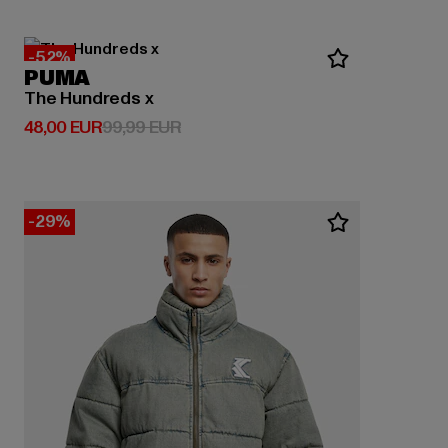
-52%
PUMA
The Hundreds x
Derzeitiger Preis: 48,00 EUR
Aktionspreis: 99,99 EUR
48,00 EUR
99,99 EUR
-29%