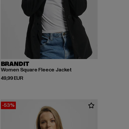
BRANDIT
Women Square Fleece Jacket
Derzeitiger Preis: 49,99 EUR
49,99 EUR
-53%