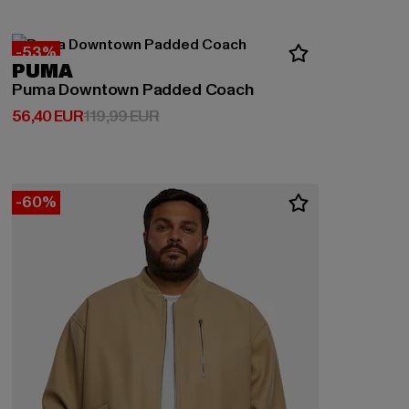
-53%
PUMA
Puma Downtown Padded Coach
Derzeitiger Preis: 56,40 EUR
Aktionspreis: 119,99 EUR
56,40 EUR
119,99 EUR
-60%