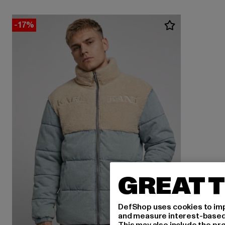
-17%
GREAT T
DefShop uses cookies to imp
and measure interest-based c
This may also include the pr