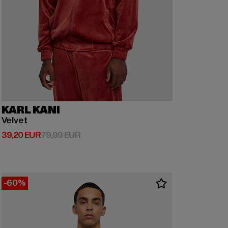
KARL KANI
Velvet
Derzeitiger Preis: 39,20 EUR
Aktionspreis: 79,99 EUR
39,20 EUR
79,99 EUR
-60%