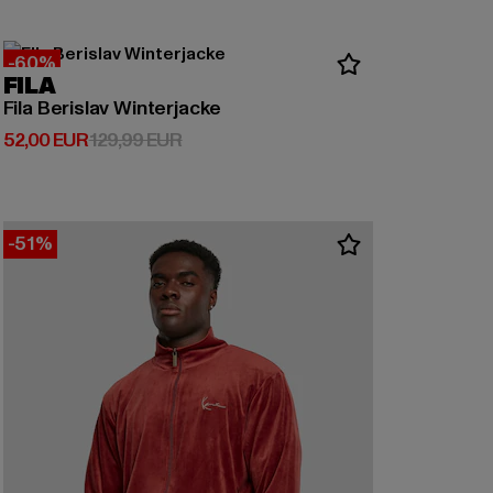
-60%
FILA
Fila Berislav Winterjacke
Derzeitiger Preis: 52,00 EUR
Aktionspreis: 129,99 EUR
52,00 EUR
129,99 EUR
-51%