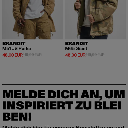
BRANDIT
BRANDIT
M51 US Parka
M65 Giant
Derzeitiger Preis: 48,00 EUR
Aktionspreis: 119,99 EUR
Derzeitiger Preis: 48,00 EUR
Aktionspreis:
48,00 EUR
119,99 EUR
48,00 EUR
119,99 EUR
MELDE DICH AN, UM
INSPIRIERT ZU BLEI
BEN!