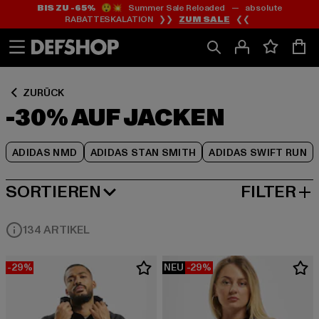
BIS ZU -65%
😲💥 Summer Sale Reloaded — absolute
Zum
Zum
Zum
RABATTESKALATION ❯❯
ZUM SALE
❮❮
Inhalt
Fußzeile
Produktraster
springen
springen
springen
ZURÜCK
-30% AUF JACKEN
ADIDAS NMD
ADIDAS STAN SMITH
ADIDAS SWIFT RUN
SORTIEREN
FILTER
BELIEBTESTE
134 ARTIKEL
-29%
NEU
-29%