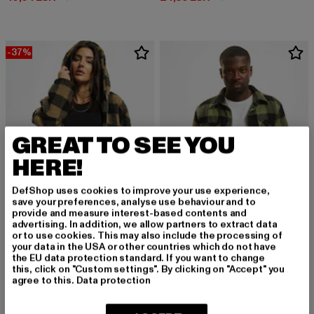
-37%
GREAT TO SEE YOU
HERE!
DefShop uses cookies to improve your use experience,
save your preferences, analyse use behaviour and to
provide and measure interest-based contents and
advertising. In addition, we allow partners to extract data
or to use cookies. This may also include the processing of
your data in the USA or other countries which do not have
URBAN CLASSICS
BRANDIT
the EU data protection standard. If you want to change
Ladies Hooded Oversized Check
Lumber
this, click on "Custom settings". By clicking on "Accept" you
Derzeitiger Preis: 69,29 EUR
Aktionspreis: 109,99 EUR
Derzeitiger Preis: 59,99 EUR
69,29 EUR
109,99 EUR
59,99 EUR
agree to this.
Data protection