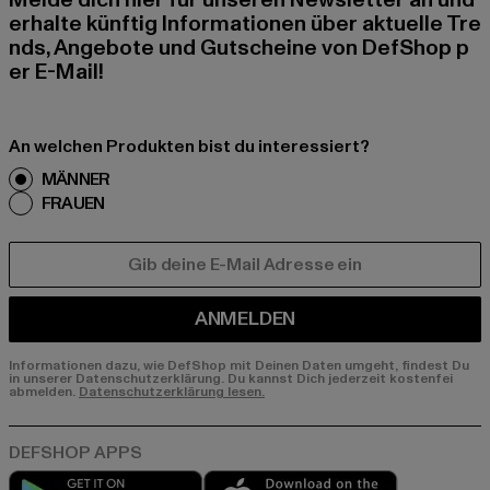
Melde dich hier für unseren Newsletter an und
erhalte künftig Informationen über aktuelle Tre
nds, Angebote und Gutscheine von DefShop p
er E-Mail!
An welchen Produkten bist du interessiert?
MÄNNER
FRAUEN
E-MAIL
ANMELDEN
Informationen dazu, wie DefShop mit Deinen Daten umgeht, findest Du
in unserer Datenschutzerklärung. Du kannst Dich jederzeit kostenfei
abmelden.
Datenschutzerklärung lesen.
Play market
App store