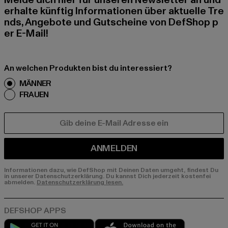
Melde dich hier für unseren Newsletter an und
erhalte künftig Informationen über aktuelle Tre
nds, Angebote und Gutscheine von DefShop p
er E-Mail!
An welchen Produkten bist du interessiert?
MÄNNER
FRAUEN
E-MAIL
ANMELDEN
Informationen dazu, wie DefShop mit Deinen Daten umgeht, findest Du
in unserer Datenschutzerklärung. Du kannst Dich jederzeit kostenfei
abmelden.
Datenschutzerklärung lesen.
Play market
App store