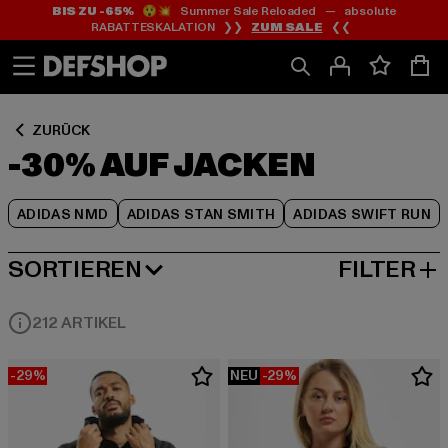
BIS ZU -65%
😲💥 Summer Sale Reloaded — absolute
Zum
Zum
Zum
RABATTESKALATION ❯❯
ZUM SALE
❮❮
Inhalt
Fußzeile
Produktraster
springen
springen
springen
ZURÜCK
-30% AUF JACKEN
ADIDAS NMD
ADIDAS STAN SMITH
ADIDAS SWIFT RUN
SORTIEREN
FILTER
BELIEBTESTE
212 ARTIKEL
-29%
NEU
-29%