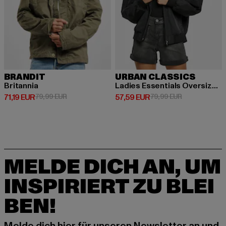
BRANDIT
URBAN CLASSICS
Britannia
Ladies Essentials Oversized Light
Derzeitiger Preis: 71,19 EUR
Aktionspreis: 79,99 EUR
Derzeitiger Preis: 57,59 EUR
Aktionspreis:
71,19 EUR
79,99 EUR
57,59 EUR
79,99 EUR
MELDE DICH AN, UM
INSPIRIERT ZU BLEI
BEN!