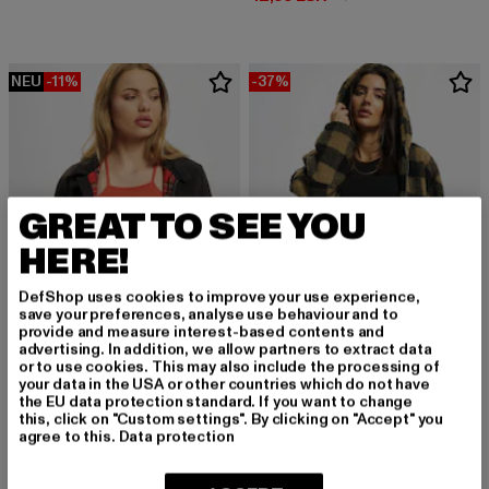
NEU
-11%
-37%
GREAT TO SEE YOU
HERE!
DefShop uses cookies to improve your use experience,
save your preferences, analyse use behaviour and to
provide and measure interest-based contents and
advertising. In addition, we allow partners to extract data
or to use cookies. This may also include the processing of
your data in the USA or other countries which do not have
BRANDIT
URBAN CLASSICS
the EU data protection standard. If you want to change
Ladies Lord Canterbury
Ladies Hooded Oversized Check
this, click on "Custom settings". By clicking on "Accept" you
Derzeitiger Preis: 40,04 EUR
Aktionspreis: 44,99 EUR
Derzeitiger Preis: 69,29 EUR
Aktionspreis
40,04 EUR
44,99 EUR
69,29 EUR
109,99 EUR
agree to this.
Data protection