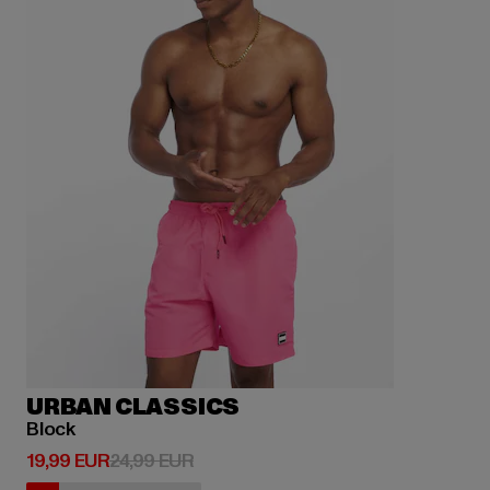
URBAN CLASSICS
Block
Derzeitiger Preis: 19,99 EUR
Aktionspreis: 24,99 EUR
19,99 EUR
24,99 EUR