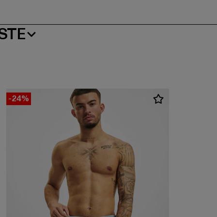
STE
-24%