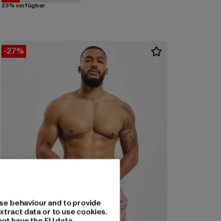
23% verfügbar
-27%
se behaviour and to provide
xtract data or to use cookies.
not have the EU data