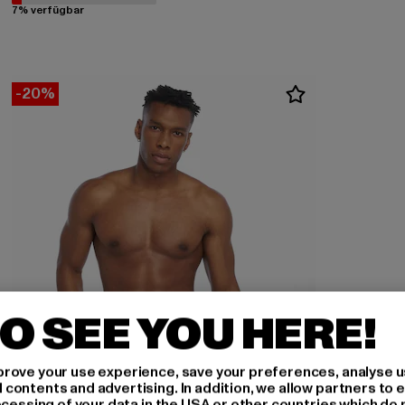
7% verfügbar
-20%
O SEE YOU HERE!
rove your use experience, save your preferences, analyse u
ontents and advertising. In addition, we allow partners to e
ocessing of your data in the USA or other countries which do 