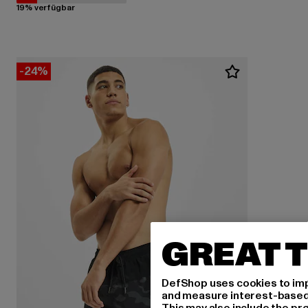
19% verfügbar
-24%
GREAT T
DefShop uses cookies to imp
and measure interest-based c
This may also include the pr