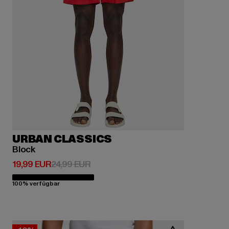
URBAN CLASSICS
Block
Derzeitiger Preis: 19,99 EUR
Aktionspreis: 24,99 EUR
19,99 EUR
24,99 EUR
100% verfügbar