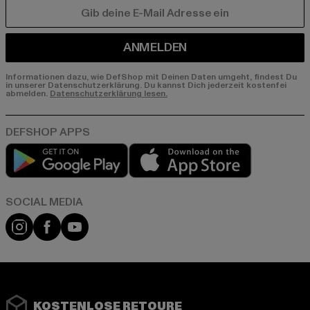
E-MAIL
ANMELDEN
Informationen dazu, wie DefShop mit Deinen Daten umgeht, findest Du
in unserer Datenschutzerklärung. Du kannst Dich jederzeit kostenfei
abmelden.
Datenschutzerklärung lesen.
Play market
App store
Instagram
Facebook
YouTube
KOSTENLOSE RETOURE