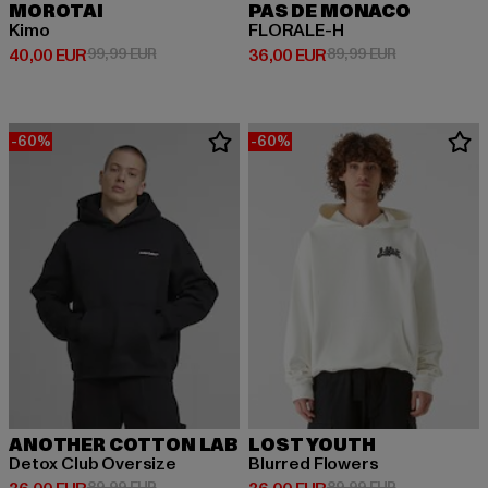
MOROTAI
PAS DE MONACO
Kimo
FLORALE-H
Derzeitiger Preis: 40,00 EUR
Aktionspreis: 99,99 EUR
Derzeitiger Preis: 36,00 EUR
Aktionspreis:
40,00 EUR
99,99 EUR
36,00 EUR
89,99 EUR
-60%
-60%
ANOTHER COTTON LAB
LOST YOUTH
Detox Club Oversize
Blurred Flowers
Aktionspreis: 89,99 EUR
Aktionspreis:
89,99 EUR
89,99 EUR