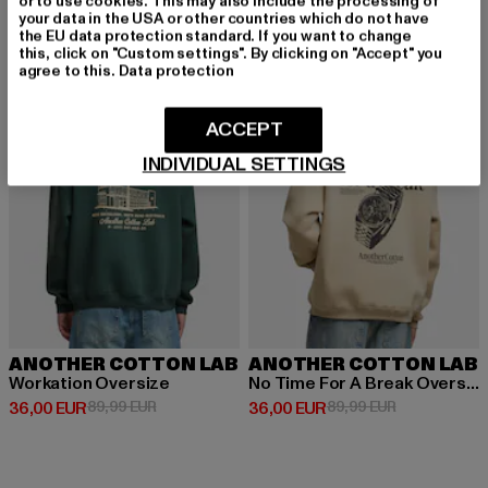
or to use cookies. This may also include the processing of
your data in the USA or other countries which do not have
the EU data protection standard. If you want to change
this, click on "Custom settings". By clicking on "Accept" you
-60%
-60%
agree to this.
Data protection
ACCEPT
INDIVIDUAL SETTINGS
ANOTHER COTTON LAB
ANOTHER COTTON LAB
Workation Oversize
No Time For A Break Oversize
Derzeitiger Preis: 36,00 EUR
Aktionspreis: 89,99 EUR
Derzeitiger Preis: 36,00 EUR
Aktionspreis:
36,00 EUR
89,99 EUR
36,00 EUR
89,99 EUR