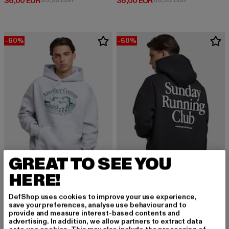
Derzeitiger Preis: 36,00 EUR
Derzeitiger Preis: 36,00 EUR
36,00 EUR
36,00 EUR
-60%
-60%
GREAT TO SEE YOU
HERE!
ANOTHER COTTON LAB
Manufacture Oversize
ANOTHER COTTON LAB
DefShop uses cookies to improve your use experience,
Derzeitiger Preis: 36,00 EUR
Aktionspreis: 89,99 EUR
36,00 EUR
89,99 EUR
Sunday Running Club Oversized
save your preferences, analyse use behaviour and to
provide and measure interest-based contents and
Derzeitiger Preis: 36,00 EUR
Aktionspreis:
36,00 EUR
89,99 EUR
advertising. In addition, we allow partners to extract data