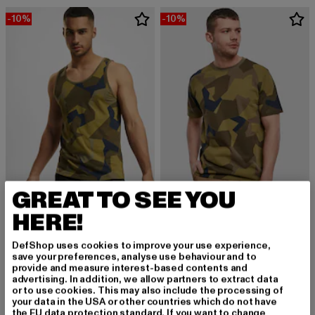
-10%
-10%
GREAT TO SEE YOU
BRANDIT
HERE!
Premium
BRANDIT
Derzeitiger Preis: 13,49 EUR
Aktionspreis: 14,99 EUR
13,49 EUR
14,99 EUR
Basic Premium
DefShop uses cookies to improve your use experience,
save your preferences, analyse use behaviour and to
Derzeitiger Preis: 13,49 EUR
Aktionspreis: 
13,49 EUR
14,99 EUR
provide and measure interest-based contents and
advertising. In addition, we allow partners to extract data
or to use cookies. This may also include the processing of
your data in the USA or other countries which do not have
the EU data protection standard. If you want to change