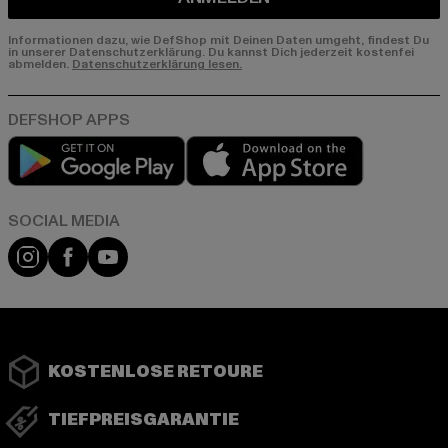
Informationen dazu, wie DefShop mit Deinen Daten umgeht, findest Du
in unserer Datenschutzerklärung. Du kannst Dich jederzeit kostenfei
abmelden.
Datenschutzerklärung lesen.
Play market
App store
Instagram
Facebook
YouTube
KOSTENLOSE RETOURE
TIEFPREISGARANTIE