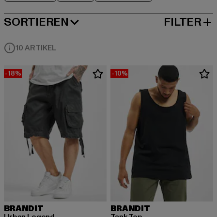
SORTIEREN
FILTER
BELIEBTESTE
10 ARTIKEL
-18%
-10%
BRANDIT
BRANDIT
Urban Legend
Tank Top