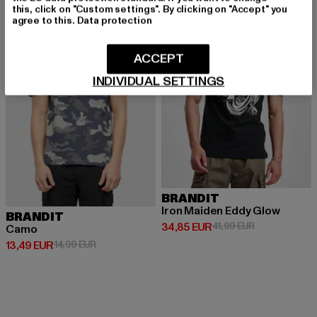
-10%
-17%
this, click on "Custom settings". By clicking on "Accept" you
agree to this.
Data protection
ACCEPT
INDIVIDUAL SETTINGS
BRANDIT
Iron Maiden Eddy Glow
BRANDIT
Derzeitiger Preis: 34,85 EUR
Aktionspreis: 
34,85 EUR
41,99 EUR
Camo
Derzeitiger Preis: 13,49 EUR
Aktionspreis: 14,99 EUR
13,49 EUR
14,99 EUR