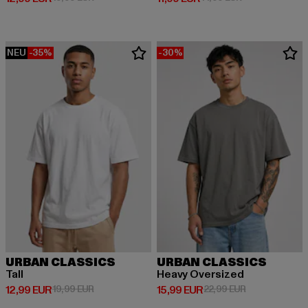
NEU
-35%
-30%
URBAN CLASSICS
URBAN CLASSICS
Tall
Heavy Oversized
Derzeitiger Preis: 12,99 EUR
Aktionspreis: 19,99 EUR
Derzeitiger Preis: 15,99 EUR
Aktionspreis: 
12,99 EUR
19,99 EUR
15,99 EUR
22,99 EUR