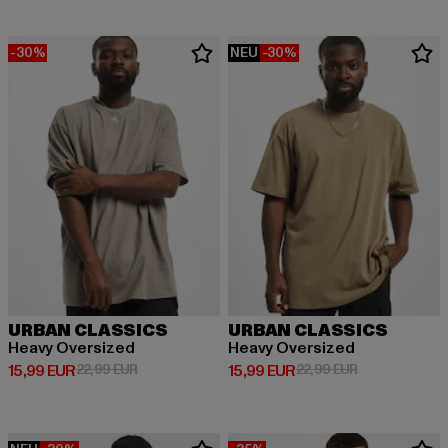
-30%
NEU
-30%
URBAN CLASSICS
URBAN CLASSICS
Heavy Oversized
Heavy Oversized
Derzeitiger Preis: 15,99 EUR
Aktionspreis: 22,99 EUR
Derzeitiger Preis: 15,99 EUR
Aktionspreis: 
15,99 EUR
22,99 EUR
15,99 EUR
22,99 EUR