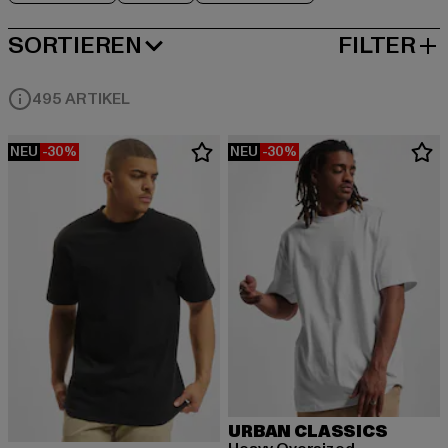
SORTIEREN
FILTER
BELIEBTESTE
495 ARTIKEL
NEU
-30%
NEU
-30%
URBAN CLASSICS