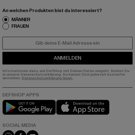
An welchen Produkten bist du interessiert?
MÄNNER
FRAUEN
E-MAIL
ANMELDEN
Informationen dazu, wie DefShop mit Deinen Daten umgeht, findest Du
in unserer Datenschutzerklärung. Du kannst Dich jederzeit kostenfei
abmelden.
Datenschutzerklärung lesen.
Play market
App store
Instagram
Facebook
YouTube