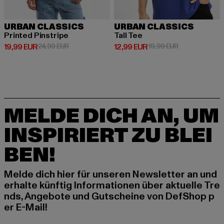
URBAN CLASSICS
URBAN CLASSICS
Printed Pinstripe
Tall Tee
Derzeitiger Preis: 19,99 EUR
Aktionspreis: 24,99 EUR
Derzeitiger Preis: 12,99 EUR
Aktionspreis: 
19,99 EUR
24,99 EUR
12,99 EUR
19,99 EUR
MELDE DICH AN, UM
INSPIRIERT ZU BLEI
BEN!
Melde dich hier für unseren Newsletter an und
erhalte künftig Informationen über aktuelle Tre
nds, Angebote und Gutscheine von DefShop p
er E-Mail!