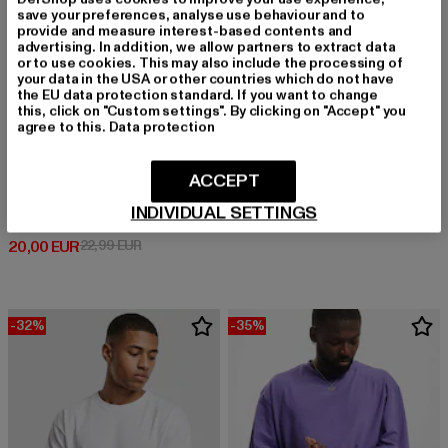
save your preferences, analyse use behaviour and to
provide and measure interest-based contents and
advertising. In addition, we allow partners to extract data
or to use cookies. This may also include the processing of
your data in the USA or other countries which do not have
the EU data protection standard. If you want to change
this, click on "Custom settings". By clicking on "Accept" you
agree to this.
Data protection
ACCEPT
BRANDIT
Urban Legend
URBAN CLASSICS
INDIVIDUAL SETTINGS
Derzeitiger Preis: 32,79 EUR
Aktionspreis:
32,79 EUR
39,99 EUR
Tall 2-Pack
Derzeitiger Preis: 20,00 EUR
Aktionspreis: 22,99 EUR
20,00 EUR
22,99 EUR
-32%
-35%