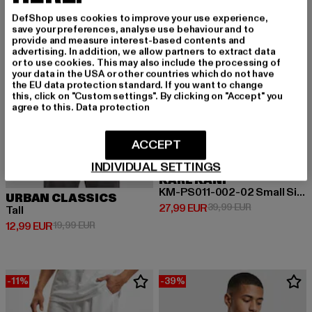
DefShop uses cookies to improve your use experience,
save your preferences, analyse use behaviour and to
provide and measure interest-based contents and
advertising. In addition, we allow partners to extract data
or to use cookies. This may also include the processing of
your data in the USA or other countries which do not have
the EU data protection standard. If you want to change
this, click on "Custom settings". By clicking on "Accept" you
agree to this.
Data protection
ACCEPT
INDIVIDUAL SETTINGS
KARL KANI
KM-PS011-002-02 Small Signature Pinstripe Mesh Shorts
URBAN CLASSICS
Derzeitiger Preis: 27,99 EUR
Aktionspreis:
27,99 EUR
39,99 EUR
Tall
Derzeitiger Preis: 12,99 EUR
Aktionspreis: 19,99 EUR
12,99 EUR
19,99 EUR
-11%
-39%