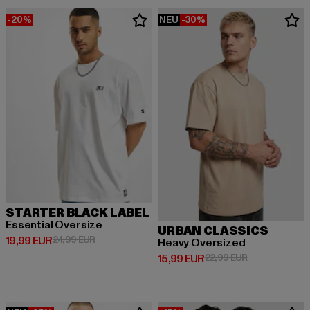
-20%
NEU
-30%
STARTER BLACK LABEL
Essential Oversize
URBAN CLASSICS
Derzeitiger Preis: 19,99 EUR
Aktionspreis: 24,99 EUR
19,99 EUR
24,99 EUR
Heavy Oversized
Derzeitiger Preis: 15,99 EUR
Aktionspreis: 
15,99 EUR
22,99 EUR