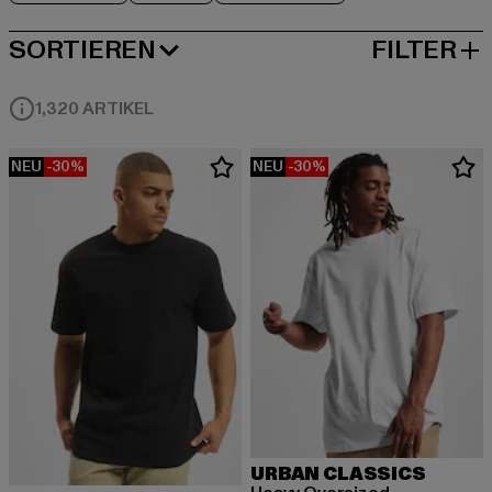
SORTIEREN
FILTER
BELIEBTESTE
1,320 ARTIKEL
NEU
-30%
NEU
-30%
URBAN CLASSICS