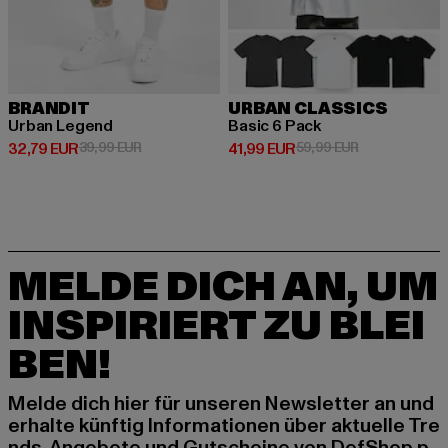
BRANDIT
URBAN CLASSICS
Urban Legend
Basic 6 Pack
Derzeitiger Preis: 32,79 EUR
Aktionspreis: 39,99 EUR
Derzeitiger Preis: 41,99 EUR
Aktionspreis: 
32,79 EUR
39,99 EUR
41,99 EUR
59,99 EUR
MELDE DICH AN, UM
INSPIRIERT ZU BLEI
BEN!
Melde dich hier für unseren Newsletter an und
erhalte künftig Informationen über aktuelle Tre