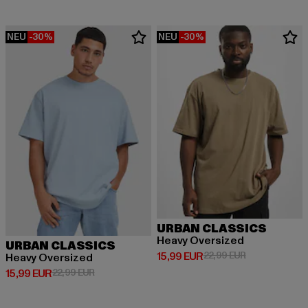
NEU
-30%
NEU
-30%
URBAN CLASSICS
Heavy Oversized
URBAN CLASSICS
Derzeitiger Preis: 15,99 EUR
Aktionspreis: 
15,99 EUR
22,99 EUR
Heavy Oversized
Derzeitiger Preis: 15,99 EUR
Aktionspreis: 22,99 EUR
15,99 EUR
22,99 EUR