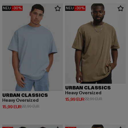
NEU
-30%
NEU
-30%
URBAN CLASSICS
Heavy Oversized
URBAN CLASSICS
Derzeitiger Preis: 15,99 EUR
Aktionspreis: 
15,99 EUR
22,99 EUR
Heavy Oversized
Derzeitiger Preis: 15,99 EUR
Aktionspreis: 22,99 EUR
15,99 EUR
22,99 EUR