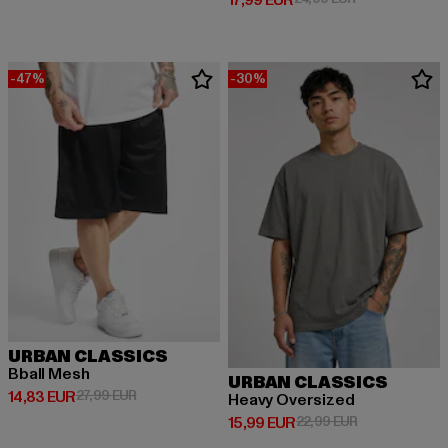
-47%
-30%
URBAN CLASSICS
Bball Mesh
URBAN CLASSICS
Derzeitiger Preis: 14,83 EUR
Aktionspreis: 27,99 EUR
14,83 EUR
27,99 EUR
Heavy Oversized
Derzeitiger Preis: 15,99 EUR
Aktionspreis: 
15,99 EUR
22,99 EUR