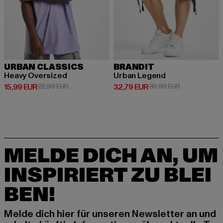
URBAN CLASSICS
BRANDIT
Heavy Oversized
Urban Legend
Derzeitiger Preis: 15,99 EUR
Aktionspreis: 22,99 EUR
Derzeitiger Preis: 32,79 EUR
Aktionspreis:
15,99 EUR
22,99 EUR
32,79 EUR
39,99 EUR
MELDE DICH AN, UM
INSPIRIERT ZU BLEI
BEN!
Melde dich hier für unseren Newsletter an und