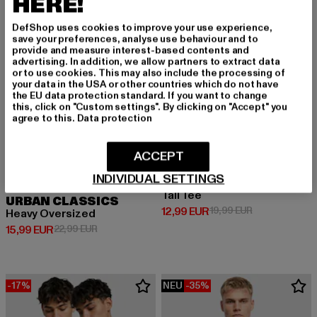
HERE!
DefShop uses cookies to improve your use experience,
save your preferences, analyse use behaviour and to
provide and measure interest-based contents and
advertising. In addition, we allow partners to extract data
or to use cookies. This may also include the processing of
your data in the USA or other countries which do not have
the EU data protection standard. If you want to change
this, click on "Custom settings". By clicking on "Accept" you
agree to this.
Data protection
ACCEPT
INDIVIDUAL SETTINGS
URBAN CLASSICS
Tall Tee
URBAN CLASSICS
Derzeitiger Preis: 12,99 EUR
Aktionspreis: 
12,99 EUR
19,99 EUR
Heavy Oversized
Derzeitiger Preis: 15,99 EUR
Aktionspreis: 22,99 EUR
15,99 EUR
22,99 EUR
-17%
NEU
-35%