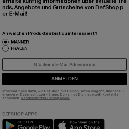
erhalte künftig Informationen über aktuelle Tre
nds, Angebote und Gutscheine von DefShop p
er E-Mail!
An welchen Produkten bist du interessiert?
MÄNNER
FRAUEN
E-MAIL
ANMELDEN
Informationen dazu, wie DefShop mit Deinen Daten umgeht, findest Du
in unserer Datenschutzerklärung. Du kannst Dich jederzeit kostenfei
abmelden.
Datenschutzerklärung lesen.
Play market
App store