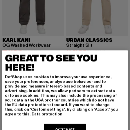
KARL KANI
URBAN CLASSICS
OG Washed Workwear
Straight Slit
Derzeitiger Preis: 77,39 EUR
Aktionspreis: 89,99 EUR
Derzeitiger Preis: 33,79 EUR
Aktionspreis:
77,39 EUR
89,99 EUR
33,79 EUR
64,99 EUR
GREAT TO SEE YOU
HERE!
DefShop uses cookies to improve your use experience,
save your preferences, analyse use behaviour and to
provide and measure interest-based contents and
MELDE DICH AN, UM
advertising. In addition, we allow partners to extract data
or to use cookies. This may also include the processing of
INSPIRIERT ZU BLEI
your data in the USA or other countries which do not have
the EU data protection standard. If you want to change
this, click on "Custom settings". By clicking on "Accept" you
BEN!
agree to this.
Data protection
Melde dich hier für unseren Newsletter an und
ACCEPT