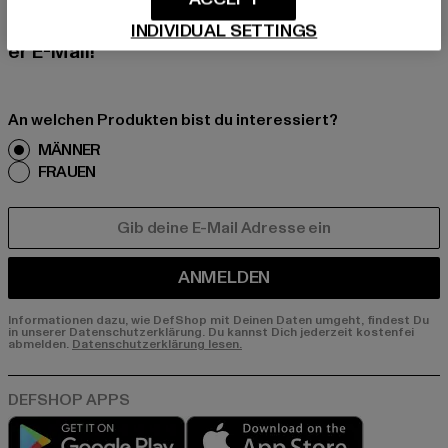
erhalte künftig Informationen über aktuelle Tre
nds, Angebote und Gutscheine von DefShop p
INDIVIDUAL SETTINGS
er E-Mail!
An welchen Produkten bist du interessiert?
MÄNNER
FRAUEN
E-MAIL
ANMELDEN
Informationen dazu, wie DefShop mit Deinen Daten umgeht, findest Du
in unserer Datenschutzerklärung. Du kannst Dich jederzeit kostenfei
abmelden.
Datenschutzerklärung lesen.
Play market
App store