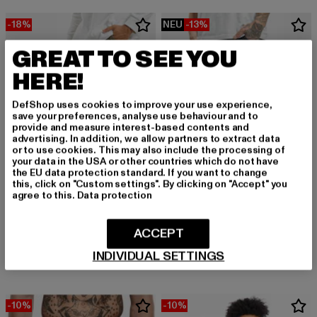
-18%
NEU
-13%
GREAT TO SEE YOU
HERE!
DefShop uses cookies to improve your use experience,
save your preferences, analyse use behaviour and to
provide and measure interest-based contents and
advertising. In addition, we allow partners to extract data
or to use cookies. This may also include the processing of
your data in the USA or other countries which do not have
the EU data protection standard. If you want to change
this, click on "Custom settings". By clicking on "Accept" you
agree to this.
Data protection
BRANDIT
BRANDIT
ACCEPT
Pure
Pure Vintage
Derzeitiger Preis: 49,19 EUR
Aktionspreis: 59,99 EUR
Derzeitiger Preis: 52,19 EUR
Aktionspreis: 
49,19 EUR
59,99 EUR
52,19 EUR
59,99 EUR
INDIVIDUAL SETTINGS
-10%
-10%