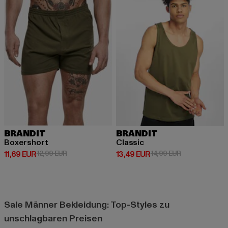
BRANDIT
BRANDIT
Boxershort
Classic
Derzeitiger Preis: 11,69 EUR
Aktionspreis: 12,99 EUR
Derzeitiger Preis: 13,49 EUR
Aktionspreis: 
11,69 EUR
12,99 EUR
13,49 EUR
14,99 EUR
Sale Männer Bekleidung: Top-Styles zu
unschlagbaren Preisen