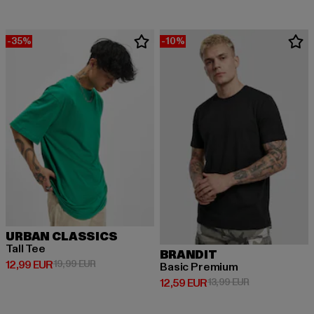
-35%
-10%
URBAN CLASSICS
Tall Tee
BRANDIT
Derzeitiger Preis: 12,99 EUR
Aktionspreis: 19,99 EUR
12,99 EUR
19,99 EUR
Basic Premium
Derzeitiger Preis: 12,59 EUR
Aktionspreis: 
12,59 EUR
13,99 EUR