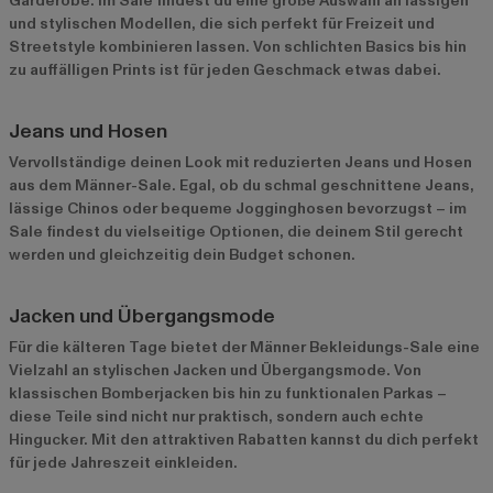
Garderobe. Im Sale findest du eine große Auswahl an lässigen
und stylischen Modellen, die sich perfekt für Freizeit und
Streetstyle kombinieren lassen. Von schlichten Basics bis hin
zu auffälligen Prints ist für jeden Geschmack etwas dabei.
Jeans und Hosen
Vervollständige deinen Look mit reduzierten Jeans und Hosen
aus dem Männer-Sale. Egal, ob du schmal geschnittene Jeans,
lässige Chinos oder bequeme Jogginghosen bevorzugst – im
Sale findest du vielseitige Optionen, die deinem Stil gerecht
werden und gleichzeitig dein Budget schonen.
Jacken und Übergangsmode
Für die kälteren Tage bietet der Männer Bekleidungs-Sale eine
Vielzahl an stylischen Jacken und Übergangsmode. Von
klassischen Bomberjacken bis hin zu funktionalen Parkas –
diese Teile sind nicht nur praktisch, sondern auch echte
Hingucker. Mit den attraktiven Rabatten kannst du dich perfekt
für jede Jahreszeit einkleiden.