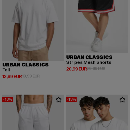
URBAN CLASSICS
Stripes Mesh Shorts
URBAN CLASSICS
Derzeitiger Preis: 20,99 EUR
Aktionspreis:
20,99 EUR
29,99 EUR
Tall
Derzeitiger Preis: 12,99 EUR
Aktionspreis: 19,99 EUR
12,99 EUR
19,99 EUR
-13%
-13%