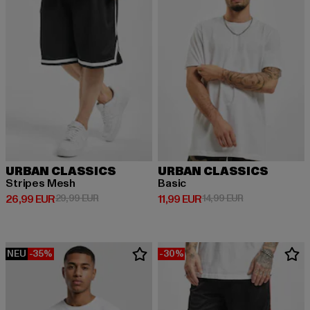
URBAN CLASSICS
URBAN CLASSICS
Stripes Mesh
Basic
Derzeitiger Preis: 26,99 EUR
Aktionspreis: 29,99 EUR
Derzeitiger Preis: 11,99 EUR
Aktionspreis: 1
26,99 EUR
29,99 EUR
11,99 EUR
14,99 EUR
NEU
-35%
-30%