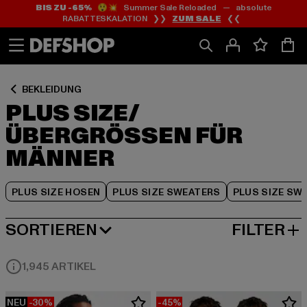
BIS ZU -65%
😲💥 Summer Sale Reloaded — absolute
Zum
Zum
Zum
RABATTESKALATION ❯❯
ZUM SALE
❮❮
Inhalt
Fußzeile
Produktraster
springen
springen
springen
BEKLEIDUNG
PLUS SIZE/
ÜBERGRÖSSEN FÜR M
ÄNNER
PLUS SIZE HOSEN
PLUS SIZE SWEATERS
PLUS SIZE SW
SORTIEREN
FILTER
BELIEBTESTE
1,945 ARTIKEL
NEU
-30%
-45%