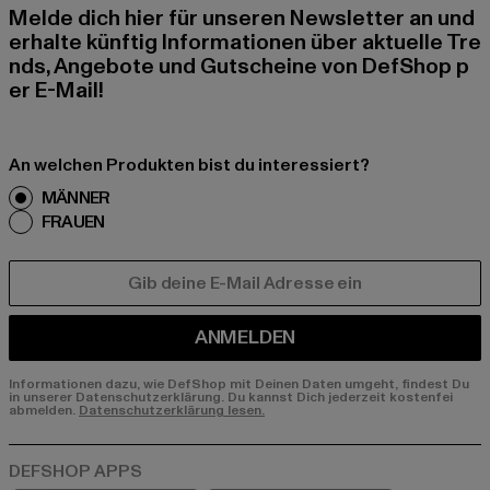
Melde dich hier für unseren Newsletter an und
erhalte künftig Informationen über aktuelle Tre
nds, Angebote und Gutscheine von DefShop p
er E-Mail!
An welchen Produkten bist du interessiert?
MÄNNER
FRAUEN
E-MAIL
ANMELDEN
Informationen dazu, wie DefShop mit Deinen Daten umgeht, findest Du
in unserer Datenschutzerklärung. Du kannst Dich jederzeit kostenfei
abmelden.
Datenschutzerklärung lesen.