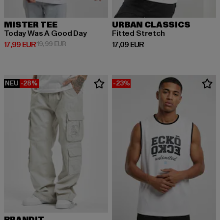
MISTER TEE
URBAN CLASSICS
Today Was A Good Day
Fitted Stretch
Derzeitiger Preis: 17,99 EUR
Aktionspreis: 19,99 EUR
Derzeitiger Preis: 17,09 EUR
17,99 EUR
19,99 EUR
17,09 EUR
NEU
-28%
-23%