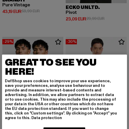
BRANDIT
Pure Vintage
ECKO UNLTD.
Derzeitiger Preis: 43,19 EUR
Aktionspreis: 59,99 EUR
43,19 EUR
59,99 EUR
Pivot
Derzeitiger Preis: 23,09 EUR
Aktionspreis:
23,09 EUR
29,99 EUR
-29%
-30%
GREAT TO SEE YOU
HERE!
DefShop uses cookies to improve your use experience,
save your preferences, analyse use behaviour and to
provide and measure interest-based contents and
advertising. In addition, we allow partners to extract data
or to use cookies. This may also include the processing of
your data in the USA or other countries which do not have
the EU data protection standard. If you want to change
this, click on "Custom settings". By clicking on "Accept" you
agree to this.
Data protection
MERCHCODE
Think Different Heavy Oversized Tee