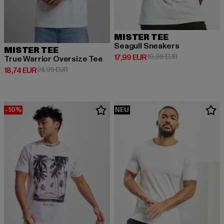
MISTER TEE
Seagull Sneakers
MISTER TEE
Derzeitiger Preis: 17,99 EUR
Aktionspreis: 1
17,99 EUR
19,99 EUR
True Warrior Oversize Tee
Derzeitiger Preis: 18,74 EUR
Aktionspreis: 24,99 EUR
18,74 EUR
24,99 EUR
-10%
NEU