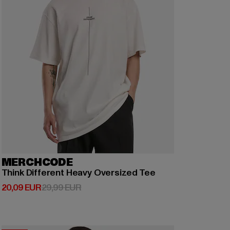
MERCHCODE
Think Different Heavy Oversized Tee
Derzeitiger Preis: 20,09 EUR
Aktionspreis: 29,99 EUR
20,09 EUR
29,99 EUR