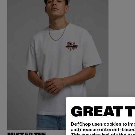
GREAT T
DefShop uses cookies to imp
and measure interest-based c
This may also include the pr