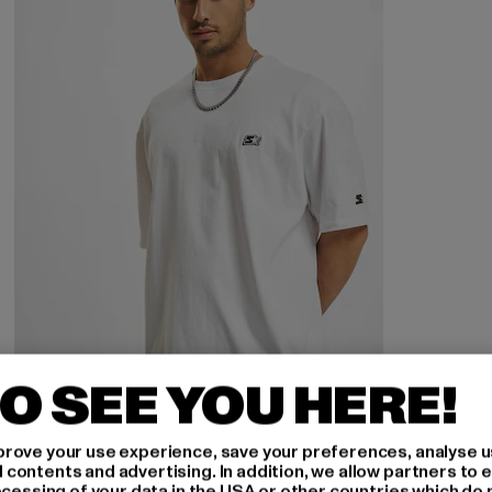
O SEE YOU HERE!
STARTER BLACK LABEL
rove your use experience, save your preferences, analyse u
Essential Oversize
ontents and advertising. In addition, we allow partners to e
ocessing of your data in the USA or other countries which do 