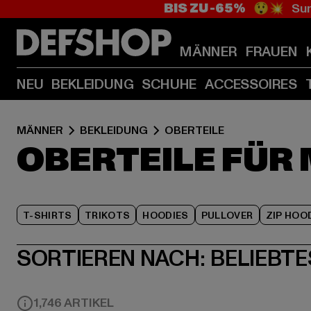
BIS ZU -65%
😲💥 Sum
MÄNNER
FRAUEN
NEU
BEKLEIDUNG
SCHUHE
ACCESSOIRES
MÄNNER
BEKLEIDUNG
OBERTEILE
OBERTEILE FÜR
T-SHIRTS
TRIKOTS
HOODIES
PULLOVER
ZIP HOO
SORTIEREN NACH:
BELIEBTE
1,746 ARTIKEL