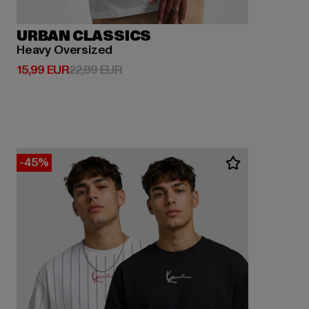
URBAN CLASSICS
Heavy Oversized
Derzeitiger Preis: 15,99 EUR
Aktionspreis: 22,99 EUR
15,99 EUR
22,99 EUR
-45%