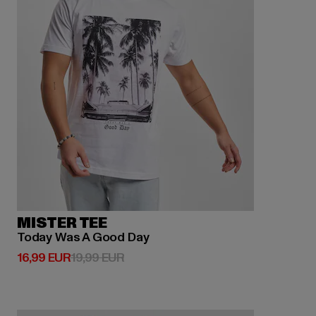
MISTER TEE
Today Was A Good Day
Derzeitiger Preis: 16,99 EUR
Aktionspreis: 19,99 EUR
16,99 EUR
19,99 EUR