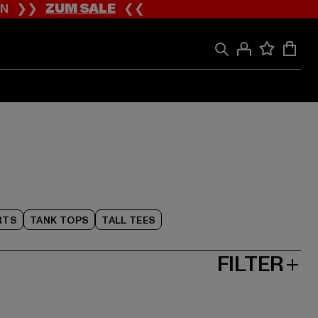
ION ❯❯
ZUM SALE
❮❮
RTS
TANK TOPS
TALL TEES
FILTER