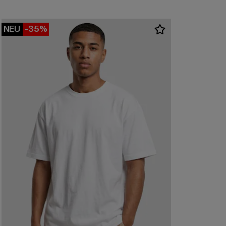
NEU
-35%