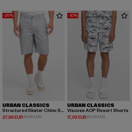
-20%
-43%
URBAN CLASSICS
URBAN CLASSICS
Structured Skater Chino Shorts
Viscose AOP Resort Shorts
Derzeitiger Preis: 27,99 EUR
Aktionspreis: 34,99 EUR
Derzeitiger Preis: 17,09 EUR
Aktionspreis: 
27,99 EUR
34,99 EUR
17,09 EUR
29,99 EUR