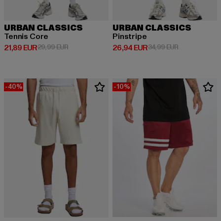
URBAN CLASSICS
URBAN CLASSICS
Tennis Core
Pinstripe
Derzeitiger Preis: 21,89 EUR
Aktionspreis: 29,99 EUR
Derzeitiger Preis: 26,94 EUR
Aktionspreis:
21,89 EUR
29,99 EUR
26,94 EUR
34,99 EUR
-40%
-10%