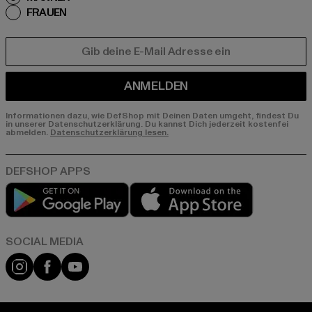
FRAUEN
E-MAIL
ANMELDEN
Informationen dazu, wie DefShop mit Deinen Daten umgeht, findest Du
in unserer Datenschutzerklärung. Du kannst Dich jederzeit kostenfei
abmelden.
Datenschutzerklärung lesen.
Play market
App store
Instagram
Facebook
YouTube