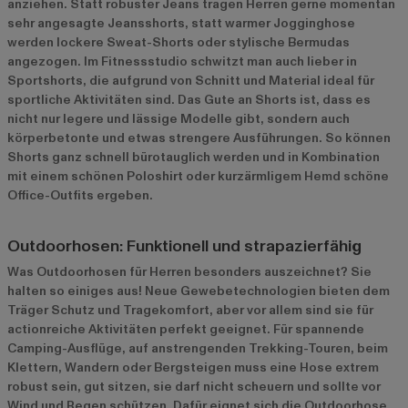
anziehen. Statt robuster Jeans tragen Herren gerne momentan
sehr angesagte Jeansshorts, statt warmer Jogginghose
werden lockere Sweat-Shorts oder stylische Bermudas
angezogen. Im Fitnessstudio schwitzt man auch lieber in
Sportshorts, die aufgrund von Schnitt und Material ideal für
sportliche Aktivitäten sind. Das Gute an Shorts ist, dass es
nicht nur legere und lässige Modelle gibt, sondern auch
körperbetonte und etwas strengere Ausführungen. So können
Shorts ganz schnell bürotauglich werden und in Kombination
mit einem schönen Poloshirt oder kurzärmligem Hemd schöne
Office-Outfits ergeben.
Outdoorhosen: Funktionell und strapazierfähig
Was Outdoorhosen für Herren besonders auszeichnet? Sie
halten so einiges aus! Neue Gewebetechnologien bieten dem
Träger Schutz und Tragekomfort, aber vor allem sind sie für
actionreiche Aktivitäten perfekt geeignet. Für spannende
Camping-Ausflüge, auf anstrengenden Trekking-Touren, beim
Klettern, Wandern oder Bergsteigen muss eine Hose extrem
robust sein, gut sitzen, sie darf nicht scheuern und sollte vor
Wind und Regen schützen. Dafür eignet sich die Outdoorhose