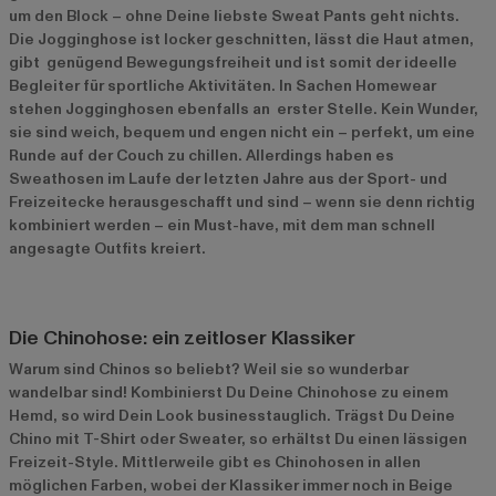
um den Block – ohne Deine liebste Sweat Pants geht nichts.
Die Jogginghose ist locker geschnitten, lässt die Haut atmen,
gibt genügend Bewegungsfreiheit und ist somit der ideelle
Begleiter für sportliche Aktivitäten. In Sachen Homewear
stehen Jogginghosen ebenfalls an erster Stelle. Kein Wunder,
sie sind weich, bequem und engen nicht ein – perfekt, um eine
Runde auf der Couch zu chillen. Allerdings haben es
Sweathosen im Laufe der letzten Jahre aus der Sport- und
Freizeitecke herausgeschafft und sind – wenn sie denn richtig
kombiniert werden – ein Must-have, mit dem man schnell
angesagte Outfits kreiert.
Die Chinohose: ein zeitloser Klassiker
Warum sind Chinos so beliebt? Weil sie so wunderbar
wandelbar sind! Kombinierst Du Deine Chinohose zu einem
Hemd, so wird Dein Look businesstauglich. Trägst Du Deine
Chino mit T-Shirt oder Sweater, so erhältst Du einen lässigen
Freizeit-Style. Mittlerweile gibt es Chinohosen in allen
möglichen Farben, wobei der Klassiker immer noch in Beige