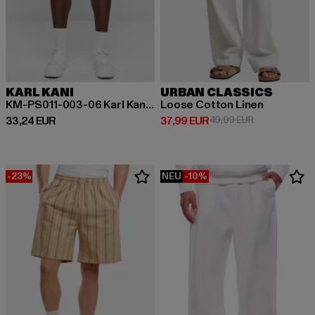
KARL KANI
URBAN CLASSICS
KM-PS011-003-06 Karl Kani Small Signature Essential Mesh Shorts
Loose Cotton Linen
Derzeitiger Preis: 33,24 EUR
Derzeitiger Preis: 37,99 EUR
Aktionspreis:
33,24 EUR
37,99 EUR
49,99 EUR
-23%
NEU
-10%