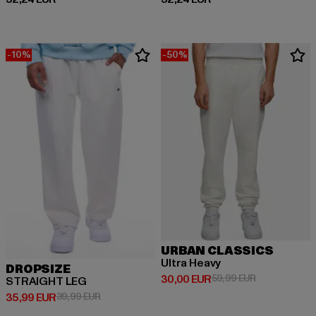
-10%
-50%
URBAN CLASSICS
Ultra Heavy
DROPSIZE
Derzeitiger Preis: 30,00 EUR
Aktionspreis:
30,00 EUR
59,99 EUR
STRAIGHT LEG
Derzeitiger Preis: 35,99 EUR
Aktionspreis: 39,99 EUR
35,99 EUR
39,99 EUR