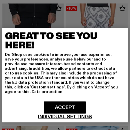
-10%
GREAT TO SEE YOU
HERE!
DefShop uses cookies to improve your use experience,
save your preferences, analyse use behaviour and to
provide and measure interest-based contents and
advertising. In addition, we allow partners to extract data
or to use cookies. This may also include the processing of
your data in the USA or other countries which do not have
the EU data protection standard. If you want to change
this, click on "Custom settings". By clicking on "Accept" you
KARL KANI
agree to this.
Data protection
KK Woven Signature Paisley Mesh
LONSDALE LONDON
Derzeitiger Preis: 44,99 EUR
Aktionspreis:
44,99 EUR
49,99 EUR
HEMYOCK
ACCEPT
Derzeitiger Preis: 37,99 EUR
37,99 EUR
INDIVIDUAL SETTINGS