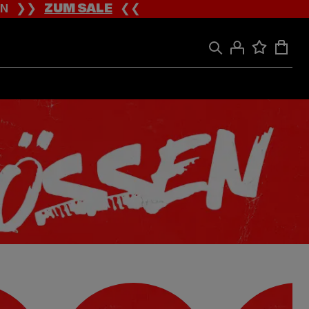
ION ❯❯
ZUM SALE
❮❮