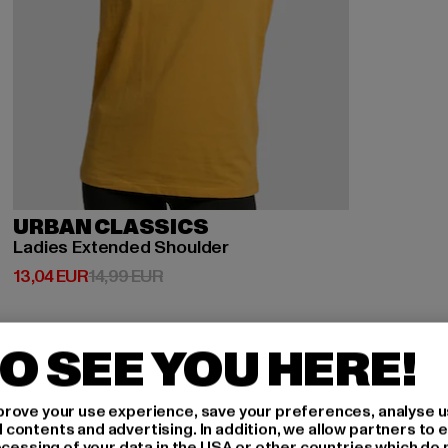
URBAN CLASSICS
Ladies Extended Shoulder
Derzeitiger Preis: 13,04 EUR
Aktionspreis: 14,99 EUR
13,04 EUR
14,99 EUR
O SEE YOU HERE!
-15%
rove your use experience, save your preferences, analyse u
ontents and advertising. In addition, we allow partners to e
ocessing of your data in the USA or other countries which do 