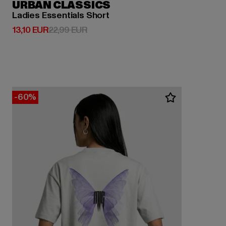
URBAN CLASSICS
Ladies Essentials Short
Derzeitiger Preis: 13,10 EUR
Aktionspreis: 22,99 EUR
13,10 EUR
22,99 EUR
-60%