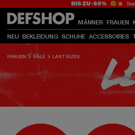
BIS ZU -65%
😲💥 Sum
MÄNNER
FRAUEN
NEU
BEKLEIDUNG
SCHUHE
ACCESSOIRES
FRAUEN
SALE
LAST SIZES