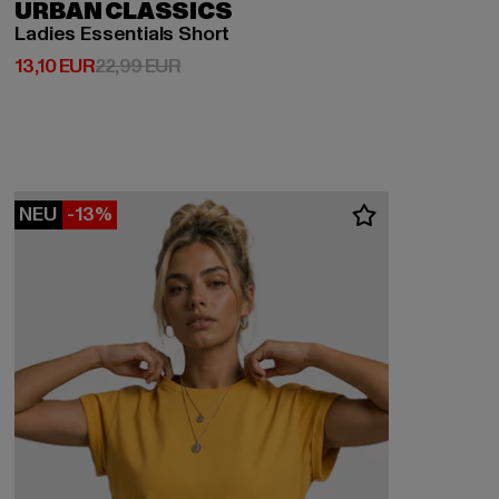
URBAN CLASSICS
Ladies Essentials Short
Derzeitiger Preis: 13,10 EUR
Aktionspreis: 22,99 EUR
13,10 EUR
22,99 EUR
NEU
-13%