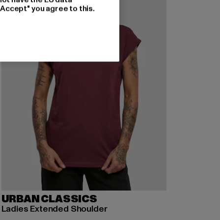
"Accept" you agree to this.
URBAN CLASSICS
Ladies Extended Shoulder