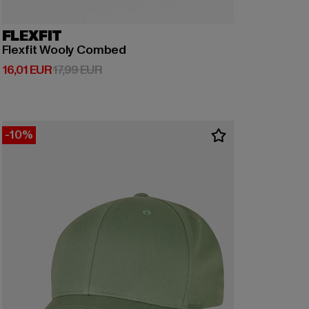
FLEXFIT
Flexfit Wooly Combed
Derzeitiger Preis: 16,01 EUR
Aktionspreis: 17,99 EUR
16,01 EUR
17,99 EUR
-10%