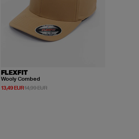
FLEXFIT
Wooly Combed
Derzeitiger Preis: 13,49 EUR
Aktionspreis: 14,99 EUR
13,49 EUR
14,99 EUR