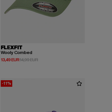
FLEXFIT
Wooly Combed
Derzeitiger Preis: 13,49 EUR
Aktionspreis: 14,99 EUR
13,49 EUR
14,99 EUR
-11%