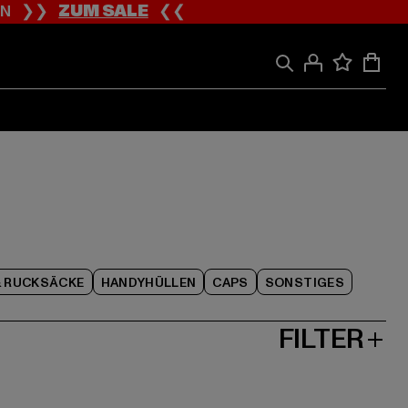
ION ❯❯
ZUM SALE
❮❮
& RUCKSÄCKE
HANDYHÜLLEN
CAPS
SONSTIGES
FILTER