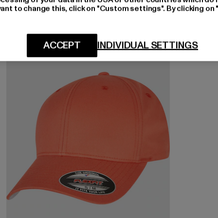
ant to change this, click on "Custom settings". By clicking on 
-10%
ACCEPT
INDIVIDUAL SETTINGS