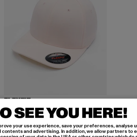
FLEXFIT
Pastel Melange
O SEE YOU HERE!
Derzeitiger Preis: 15,99 EUR
Aktionspreis: 19,99 EUR
15,99 EUR
19,99 EUR
rove your use experience, save your preferences, analyse u
ontents and advertising. In addition, we allow partners to e
ocessing of your data in the USA or other countries which do 