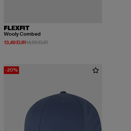
FLEXFIT
Wooly Combed
Derzeitiger Preis: 13,49 EUR
Aktionspreis: 14,99 EUR
13,49 EUR
14,99 EUR
-20%