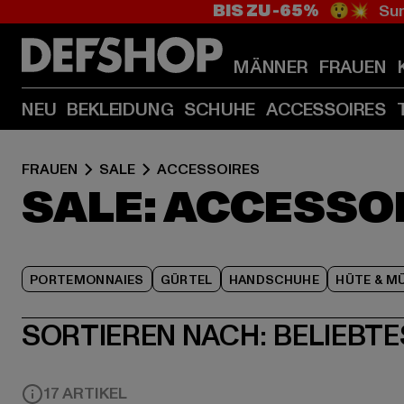
BIS ZU -65%
😲💥 Sum
MÄNNER
FRAUEN
NEU
BEKLEIDUNG
SCHUHE
ACCESSOIRES
FRAUEN
SALE
ACCESSOIRES
SALE: ACCESSO
PORTEMONNAIES
GÜRTEL
HANDSCHUHE
HÜTE & M
SORTIEREN NACH:
BELIEBTE
17 ARTIKEL