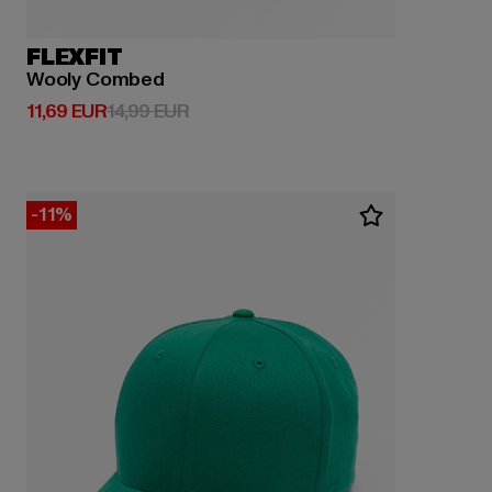
FLEXFIT
Wooly Combed
Derzeitiger Preis: 11,69 EUR
Aktionspreis: 14,99 EUR
11,69 EUR
14,99 EUR
-11%