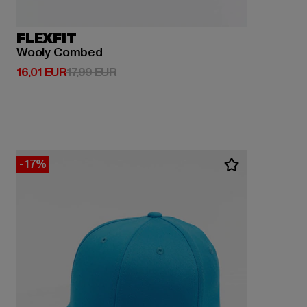
FLEXFIT
Wooly Combed
Derzeitiger Preis: 16,01 EUR
Aktionspreis: 17,99 EUR
16,01 EUR
17,99 EUR
-17%