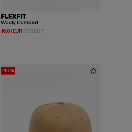
FLEXFIT
Wooly Combed
Derzeitiger Preis: 16,01 EUR
Aktionspreis: 17,99 EUR
16,01 EUR
17,99 EUR
-10%