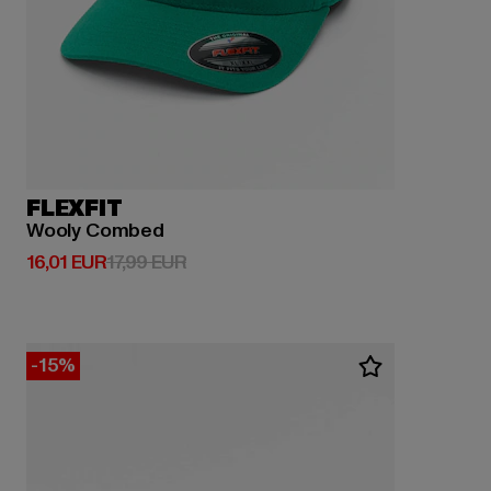
FLEXFIT
Wooly Combed
Derzeitiger Preis: 16,01 EUR
Aktionspreis: 17,99 EUR
16,01 EUR
17,99 EUR
-15%