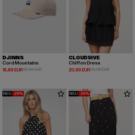
DJINNS
CLOUD5IVE
Cord Mountains
Chiffon Dress
Derzeitiger Preis: 18,89 EUR
Aktionspreis: 29,99 EUR
Derzeitiger Preis: 20,99 EUR
Aktionspreis:
18,89 EUR
29,99 EUR
20,99 EUR
29,99 EUR
NEU
-29%
NEU
-29%