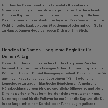
Hoodies für Damen sind längst absolute Klassiker der
Streetwear und gehören ohne Frage in jeden Kleiderschrank.
Doch die Kapuzenpullover punkten nicht nur mit sportlichen
Designs, sondern sind dank ihrer legeren Passform auch echte
Wohlfühlteile. Egal, ob beim Stadtbummel oder auf dem Sofa
zu Hause, Damen Hoodies lassen Dich nicht im Stich.
Hoodies für Damen – bequeme Begleiter für
Deinen Alltag
Damen Hoodies sind besonders für ihre bequeme Passform
bekannt. Die häufig sehr lässigen Schnittformen umspielen den
Körper und lassen Dir viel Bewegungsfreiheit. Das erlaubt es Dir
auch, den Kapuzenpullover über einem T-Shirt oder einem
Longsleeve zu tragen. Elastische Bündchen an Ärmeln und
Hüftabschluss sorgen für eine sportliche Silhouette und bieten
Dir eine perfekte Passform, bei der nichts verrutschen kann.
Namensgebend für die Pullover ist natürlich die Kapuze, die Du
in der Regel mit einem Kordel- oder Tunnelzug regulieren