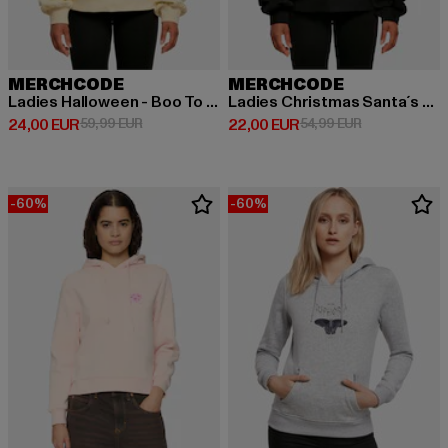
MERCHCODE
MERCHCODE
Ladies Halloween - Boo To You Hoody
Ladies Christmas Santa´s Little Helper Hoody
Derzeitiger Preis: 24,00 EUR
Aktionspreis: 59,99 EUR
Derzeitiger Preis: 22,00 EUR
Aktionspreis:
24,00 EUR
59,99 EUR
22,00 EUR
54,99 EUR
-60%
-60%