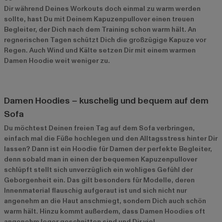
Dir während Deines Workouts doch einmal zu warm werden
sollte, hast Du mit Deinem Kapuzenpullover einen treuen
Begleiter, der Dich nach dem Training schon warm hält. An
regnerischen Tagen schützt Dich die großzügige Kapuze vor
Regen. Auch Wind und Kälte setzen Dir mit einem warmen
Damen Hoodie weit weniger zu.
Damen Hoodies – kuschelig und bequem auf dem
Sofa
Du möchtest Deinen freien Tag auf dem Sofa verbringen,
einfach mal die Füße hochlegen und den Alltagsstress hinter Dir
lassen? Dann ist ein Hoodie für Damen der perfekte Begleiter,
denn sobald man in einen der bequemen Kapuzenpullover
schlüpft stellt sich unverzüglich ein wohliges Gefühl der
Geborgenheit ein. Das gilt besonders für Modelle, deren
Innenmaterial flauschig aufgeraut ist und sich nicht nur
angenehm an die Haut anschmiegt, sondern Dich auch schön
warm hält. Hinzu kommt außerdem, dass Damen Hoodies oft
angenehm leger geschnitten sind und Dir viel