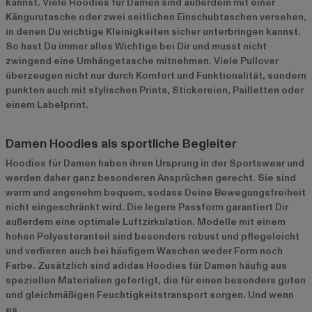
kannst. Viele Hoodies für Damen sind außerdem mit einer
Kängurutasche oder zwei seitlichen Einschubtaschen versehen,
in denen Du wichtige Kleinigkeiten sicher unterbringen kannst.
So hast Du immer alles Wichtige bei Dir und musst nicht
zwingend eine Umhängetasche mitnehmen. Viele Pullover
überzeugen nicht nur durch Komfort und Funktionalität, sondern
punkten auch mit stylischen Prints, Stickereien, Pailletten oder
einem Labelprint.
Damen Hoodies als sportliche Begleiter
Hoodies für Damen haben ihren Ursprung in der Sportswear und
werden daher ganz besonderen Ansprüchen gerecht. Sie sind
warm und angenehm bequem, sodass Deine Bewegungsfreiheit
nicht eingeschränkt wird. Die legere Passform garantiert Dir
außerdem eine optimale Luftzirkulation. Modelle mit einem
hohen Polyesteranteil sind besonders robust und pflegeleicht
und verlieren auch bei häufigem Waschen weder Form noch
Farbe. Zusätzlich sind adidas Hoodies für Damen häufig aus
speziellen Materialien gefertigt, die für einen besonders guten
und gleichmäßigen Feuchtigkeitstransport sorgen. Und wenn
es