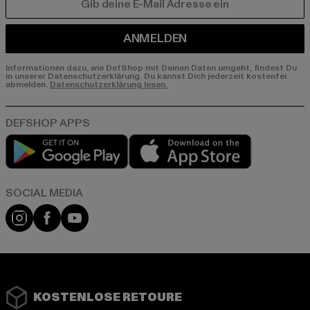
E-MAIL
ANMELDEN
Informationen dazu, wie DefShop mit Deinen Daten umgeht, findest Du
in unserer Datenschutzerklärung. Du kannst Dich jederzeit kostenfei
abmelden.
Datenschutzerklärung lesen.
Play market
App store
Instagram
Facebook
YouTube
KOSTENLOSE RETOURE