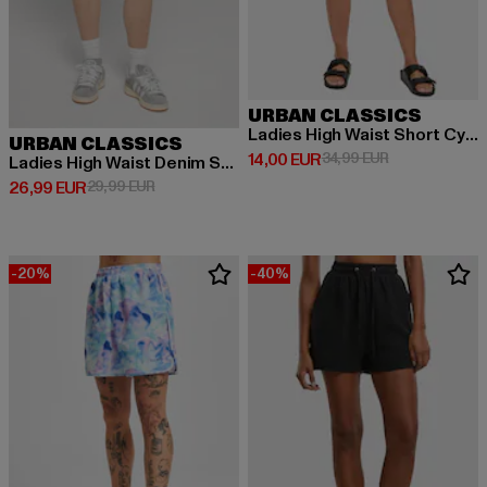
URBAN CLASSICS
Ladies High Waist Short Cycle Hot Pants
URBAN CLASSICS
Derzeitiger Preis: 14,00 EUR
Aktionspreis: 
14,00 EUR
34,99 EUR
Ladies High Waist Denim Shorts
Derzeitiger Preis: 26,99 EUR
Aktionspreis: 29,99 EUR
26,99 EUR
29,99 EUR
-20%
-40%