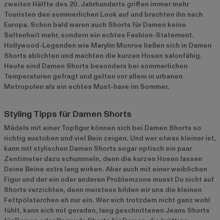
zweiten Hälfte des 20. Jahrhunderts griffen immer mehr
Touristen den sommerlichen Look auf und brachten ihn nach
Europa. Schon bald waren auch Shorts für Damen keine
Seltenheit mehr, sondern ein echtes Fashion-Statement.
Hollywood-Legenden wie Marylin Monroe ließen sich in Damen
Shorts ablichten und machten die kurzen Hosen salonfähig.
Heute sind Damen Shorts besonders bei sommerlichen
Temperaturen gefragt und gelten vor allem in urbanen
Metropolen als ein echtes Must-have im Sommer.
Styling Tipps für Damen Shorts
Mädels mit einer Topfigur können sich bei Damen Shorts so
richtig austoben und viel Bein zeigen. Und wer etwas kleiner ist,
kann mit stylischen Damen Shorts sogar optisch ein paar
Zentimeter dazu schummeln, denn die kurzen Hosen lassen
Deine Beine extra lang wirken. Aber auch mit einer weiblichen
Figur und der ein oder anderen Problemzone musst Du nicht auf
Shorts verzichten, denn meistens bilden wir uns die kleinen
Fettpölsterchen eh nur ein. Wer sich trotzdem nicht ganz wohl
fühlt, kann sich mit geraden, lang geschnittenen Jeans Shorts