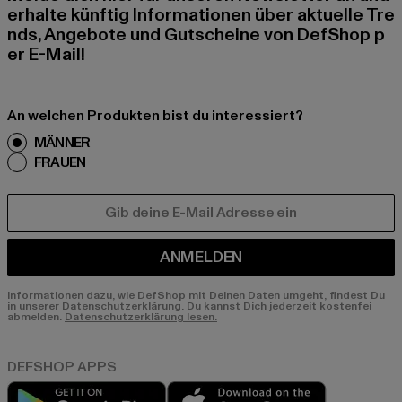
erhalte künftig Informationen über aktuelle Tre
nds, Angebote und Gutscheine von DefShop p
er E-Mail!
An welchen Produkten bist du interessiert?
MÄNNER
FRAUEN
E-MAIL
ANMELDEN
Informationen dazu, wie DefShop mit Deinen Daten umgeht, findest Du
in unserer Datenschutzerklärung. Du kannst Dich jederzeit kostenfei
abmelden.
Datenschutzerklärung lesen.
Play market
App store