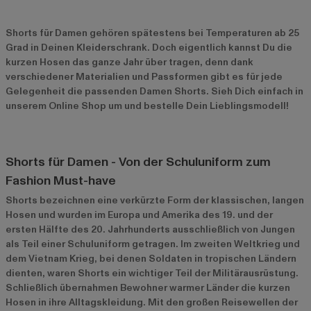
Shorts für Damen gehören spätestens bei Temperaturen ab 25
Grad in Deinen Kleiderschrank. Doch eigentlich kannst Du die
kurzen Hosen das ganze Jahr über tragen, denn dank
verschiedener Materialien und Passformen gibt es für jede
Gelegenheit die passenden Damen Shorts. Sieh Dich einfach in
unserem Online Shop um und bestelle Dein Lieblingsmodell!
Shorts für Damen - Von der Schuluniform zum
Fashion Must-have
Shorts bezeichnen eine verkürzte Form der klassischen, langen
Hosen und wurden im Europa und Amerika des 19. und der
ersten Hälfte des 20. Jahrhunderts ausschließlich von Jungen
als Teil einer Schuluniform getragen. Im zweiten Weltkrieg und
dem Vietnam Krieg, bei denen Soldaten in tropischen Ländern
dienten, waren Shorts ein wichtiger Teil der Militärausrüstung.
Schließlich übernahmen Bewohner warmer Länder die kurzen
Hosen in ihre Alltagskleidung. Mit den großen Reisewellen der