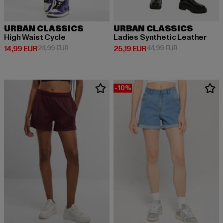
URBAN CLASSICS
URBAN CLASSICS
High Waist Cycle
Ladies Synthetic Leather
Derzeitiger Preis: 14,99 EUR
Aktionspreis: 24,99 EUR
Derzeitiger Preis: 25,19 EUR
Aktionspreis: 
14,99 EUR
24,99 EUR
25,19 EUR
44,99 EUR
-10%