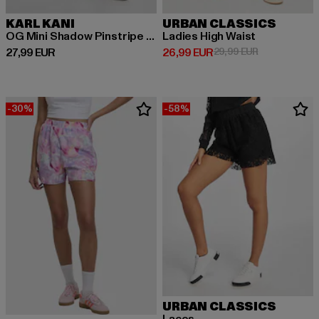
KARL KANI
URBAN CLASSICS
OG Mini Shadow Pinstripe Shorts
Ladies High Waist
Derzeitiger Preis: 27,99 EUR
Derzeitiger Preis: 26,99 EUR
Aktionspreis:
27,99 EUR
26,99 EUR
29,99 EUR
-30%
-58%
URBAN CLASSICS