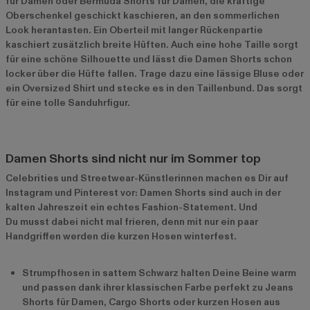
für Damen oder Bermuda Shorts für Damen, die kräftige
Oberschenkel geschickt kaschieren, an den sommerlichen
Look herantasten. Ein Oberteil mit langer Rückenpartie
kaschiert zusätzlich breite Hüften. Auch eine hohe Taille sorgt
für eine schöne Silhouette und lässt die Damen Shorts schon
locker über die Hüfte fallen. Trage dazu eine lässige Bluse oder
ein Oversized Shirt und stecke es in den Taillenbund. Das sorgt
für eine tolle Sanduhrfigur.
Damen Shorts sind nicht nur im Sommer top
Celebrities und Streetwear-Künstlerinnen machen es Dir auf
Instagram und Pinterest vor: Damen Shorts sind auch in der
kalten Jahreszeit ein echtes Fashion-Statement. Und
Du musst dabei nicht mal frieren, denn mit nur ein paar
Handgriffen werden die kurzen Hosen winterfest.
Strumpfhosen in sattem Schwarz halten Deine Beine warm
und passen dank ihrer klassischen Farbe perfekt zu Jeans
Shorts für Damen, Cargo Shorts oder kurzen Hosen aus