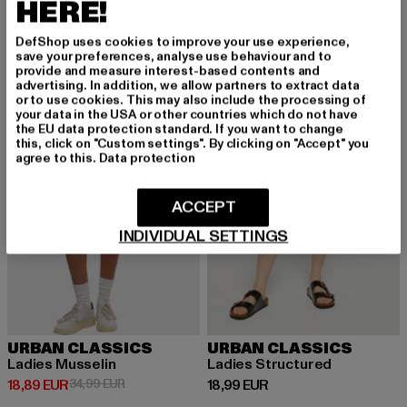
24,84 EUR
HERE!
DefShop uses cookies to improve your use experience,
save your preferences, analyse use behaviour and to
provide and measure interest-based contents and
-46%
advertising. In addition, we allow partners to extract data
or to use cookies. This may also include the processing of
your data in the USA or other countries which do not have
the EU data protection standard. If you want to change
this, click on "Custom settings". By clicking on "Accept" you
agree to this.
Data protection
ACCEPT
INDIVIDUAL SETTINGS
URBAN CLASSICS
URBAN CLASSICS
Ladies Musselin
Ladies Structured
Derzeitiger Preis: 18,89 EUR
Aktionspreis: 34,99 EUR
Derzeitiger Preis: 18,99 EUR
18,89 EUR
34,99 EUR
18,99 EUR