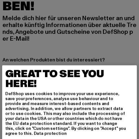
BEN!
Melde dich hier für unseren Newsletter an und
erhalte künftig Informationen über aktuelle Tre
nds, Angebote und Gutscheine von DefShop p
er E-Mail!
An welchen Produkten bist du interessiert?
MÄNNER
GREAT TO SEE YOU
FRAUEN
HERE!
DefShop uses cookies to improve your use experience,
E-MAIL
save your preferences, analyse use behaviour and to
provide and measure interest-based contents and
ANMELDEN
advertising. In addition, we allow partners to extract data
or to use cookies. This may also include the processing of
your data in the USA or other countries which do not have
Informationen dazu, wie DefShop mit Deinen Daten umgeht, findest Du
the EU data protection standard. If you want to change
in unserer Datenschutzerklärung. Du kannst Dich jederzeit kostenfei
this, click on "Custom settings". By clicking on "Accept" you
abmelden.
Datenschutzerklärung lesen.
agree to this.
Data protection