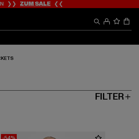
ION ❯❯
ZUM SALE
❮❮
CKETS
FILTER
-54%