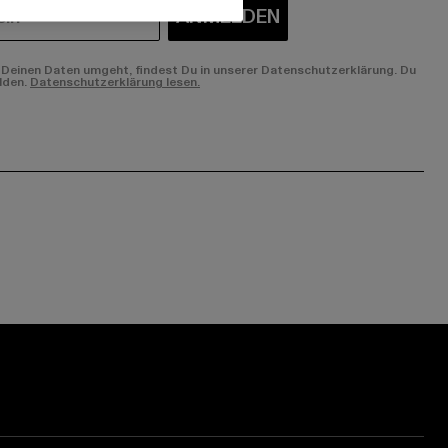
ANMELDEN
Deinen Daten umgeht, findest Du in unserer Datenschutzerklärung. Du
lden.
Datenschutzerklärung lesen.