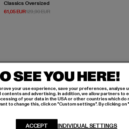
Classics Oversized
Derzeitiger Preis: 61,05 EUR
Aktionspreis: 129,90 EUR
61,05 EUR
129,90 EUR
H AN,
O SEE YOU HERE!
rove your use experience, save your preferences, analyse u
IERT
ontents and advertising. In addition, we allow partners to e
ocessing of your data in the USA or other countries which do 
An welchen Produkten bist
ant to change this, click on "Custom settings". By clicking on 
N!
MÄNNER
FRAUEN
ACCEPT
INDIVIDUAL SETTINGS