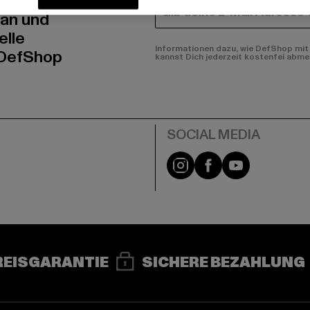
E-MAIL
 an und
elle
Informationen dazu, wie DefShop mit 
 DefShop
kannst Dich jederzeit kostenfei abme
e
Instagram
Facebook
YouTube
REISGARANTIE
SICHERE BEZAHLUNG