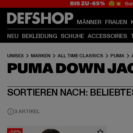
BIS ZU -65%
😲💥 Sum
MÄNNER
FRAUEN
NEU
BEKLEIDUNG
SCHUHE
ACCESSOIRES
UNISEX
MARKEN
ALL TIME CLASSICS
PUMA
PUMA DOWN JA
SORTIEREN NACH:
BELIEBTE
3 ARTIKEL
-56%