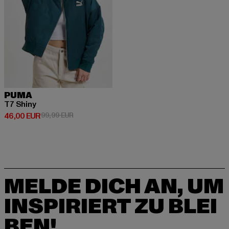
PUMA
T7 Shiny
Derzeitiger Preis: 46,00 EUR
Aktionspreis: 99,99 EUR
46,00 EUR
99,99 EUR
MELDE DICH AN, UM
INSPIRIERT ZU BLEI
BEN!