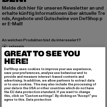
Melde dich hier für unseren Newsletter an und
erhalte künftig Informationen über aktuelle Tre
nds, Angebote und Gutscheine von DefShop p
er E-Mail!
An welchen Produkten bist du interessiert?
MÄNNER
GREAT TO SEE YOU
FRAUEN
HERE!
E-MAIL
DefShop uses cookies to improve your use experience,
save your preferences, analyse use behaviour and to
provide and measure interest-based contents and
ANMELDEN
advertising. In addition, we allow partners to extract data
or to use cookies. This may also include the processing of
your data in the USA or other countries which do not have
Informationen dazu, wie DefShop mit Deinen Daten umgeht, findest Du
in unserer Datenschutzerklärung. Du kannst Dich jederzeit kostenfei
the EU data protection standard. If you want to change
abmelden.
Datenschutzerklärung lesen.
this, click on "Custom settings". By clicking on "Accept" you
agree to this.
Data protection