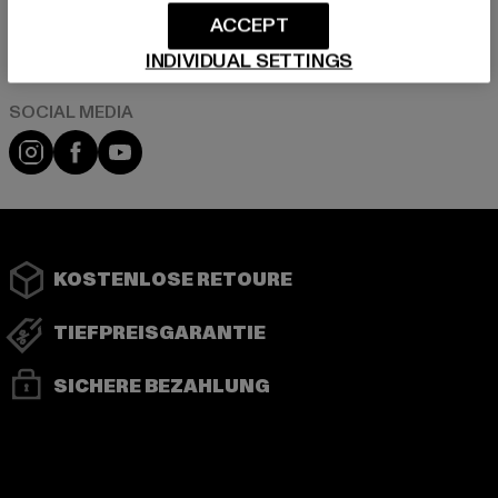
ACCEPT
Play market
App store
INDIVIDUAL SETTINGS
Instagram
Facebook
YouTube
KOSTENLOSE RETOURE
TIEFPREISGARANTIE
SICHERE BEZAHLUNG