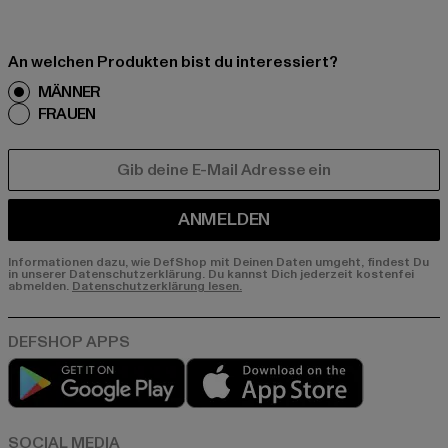
An welchen Produkten bist du interessiert?
MÄNNER
FRAUEN
E-MAIL
ANMELDEN
Informationen dazu, wie DefShop mit Deinen Daten umgeht, findest Du
in unserer Datenschutzerklärung. Du kannst Dich jederzeit kostenfei
abmelden.
Datenschutzerklärung lesen.
Play market
App store