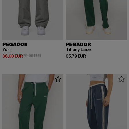
PEGADOR
PEGADOR
Yuri
Tihany Lace
Derzeitiger Preis: 36,00 EUR
Aktionspreis: 79,99 EUR
Derzeitiger Preis: 65,79 EUR
36,00 EUR
79,99 EUR
65,79 EUR