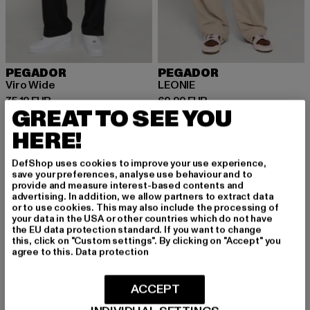
PEGADOR
PEGADOR
Viro Wide
LEONIE
Derzeitiger Preis: 75,19 EUR
Derzeitiger Preis: 69,99 EUR
75,19 EUR
69,99 EUR
GREAT TO SEE YOU
HERE!
DefShop uses cookies to improve your use experience,
save your preferences, analyse use behaviour and to
provide and measure interest-based contents and
advertising. In addition, we allow partners to extract data
or to use cookies. This may also include the processing of
your data in the USA or other countries which do not have
the EU data protection standard. If you want to change
this, click on "Custom settings". By clicking on "Accept" you
agree to this.
Data protection
ACCEPT