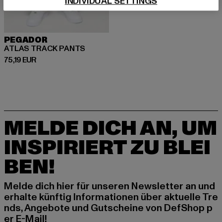
INDIVIDUAL SETTINGS
PEGADOR
ATLAS TRACK PANTS
Derzeitiger Preis: 75,19 EUR
75,19 EUR
MELDE DICH AN, UM
INSPIRIERT ZU BLEI
BEN!
Melde dich hier für unseren Newsletter an und
erhalte künftig Informationen über aktuelle Tre
nds, Angebote und Gutscheine von DefShop p
er E-Mail!