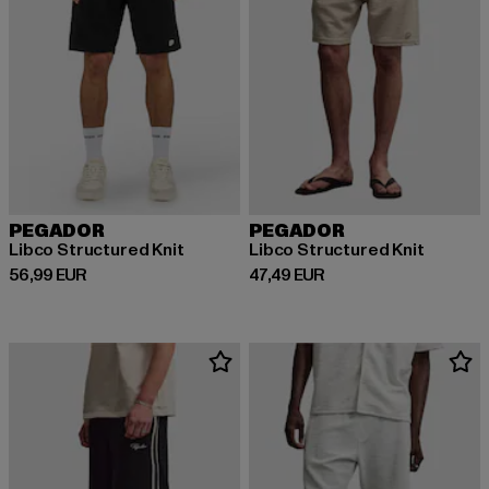
PEGADOR
PEGADOR
Libco Structured Knit
Libco Structured Knit
Derzeitiger Preis: 56,99 EUR
Derzeitiger Preis: 47,49 EUR
56,99 EUR
47,49 EUR