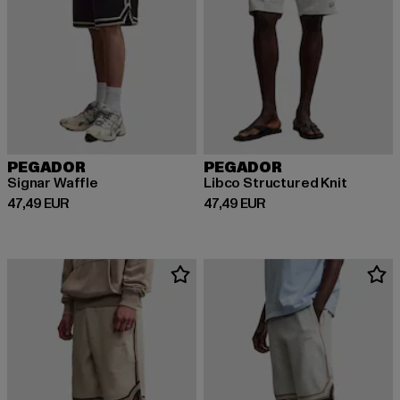
PEGADOR
PEGADOR
Signar Waffle
Libco Structured Knit
Derzeitiger Preis: 47,49 EUR
Derzeitiger Preis: 47,49 EUR
47,49 EUR
47,49 EUR