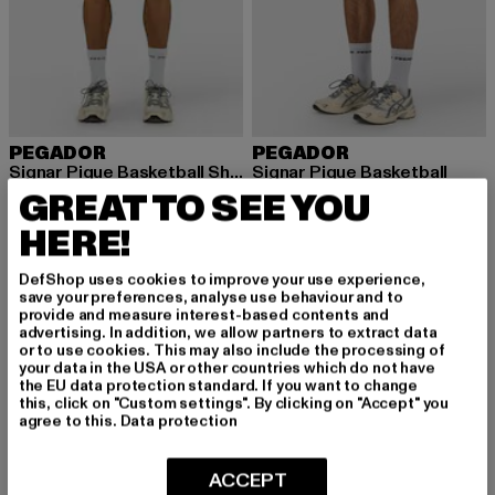
PEGADOR
PEGADOR
Signar Pique Basketball Shorts
Signar Pique Basketball
Derzeitiger Preis: 42,74 EUR
Derzeitiger Preis: 42,74 EUR
GREAT TO SEE YOU
42,74 EUR
42,74 EUR
HERE!
DefShop uses cookies to improve your use experience,
save your preferences, analyse use behaviour and to
provide and measure interest-based contents and
advertising. In addition, we allow partners to extract data
or to use cookies. This may also include the processing of
your data in the USA or other countries which do not have
the EU data protection standard. If you want to change
this, click on "Custom settings". By clicking on "Accept" you
agree to this.
Data protection
ACCEPT