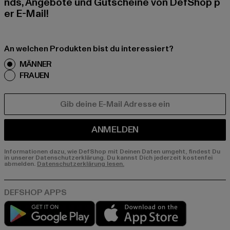
nds, Angebote und Gutscheine von DefShop p
er E-Mail!
An welchen Produkten bist du interessiert?
MÄNNER
FRAUEN
E-MAIL
ANMELDEN
Informationen dazu, wie DefShop mit Deinen Daten umgeht, findest Du
in unserer Datenschutzerklärung. Du kannst Dich jederzeit kostenfei
abmelden.
Datenschutzerklärung lesen.
Play market
App store