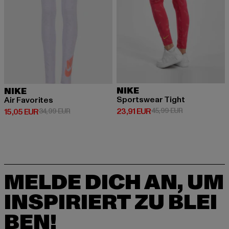
NIKE
NIKE
Sportswear Tight
Air Favorites
Derzeitiger Preis: 23,91 EUR
Aktionspreis: 
23,91 EUR
45,99 EUR
Derzeitiger Preis: 15,05 EUR
Aktionspreis: 34,99 EUR
15,05 EUR
34,99 EUR
MELDE DICH AN, UM
INSPIRIERT ZU BLEI
BEN!