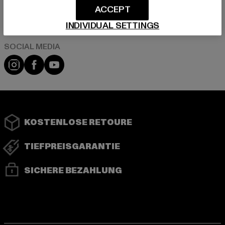
ACCEPT
Play market
App store
INDIVIDUAL SETTINGS
Instagram
Facebook
YouTube
KOSTENLOSE RETOURE
TIEFPREISGARANTIE
SICHERE BEZAHLUNG