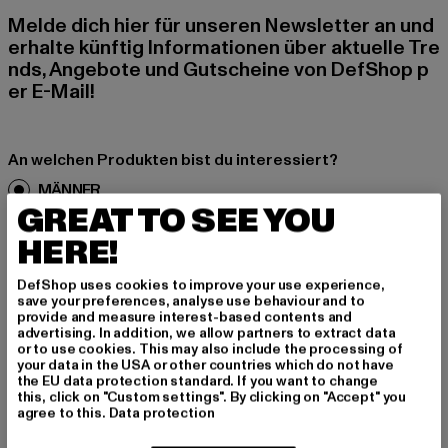
Melde dich hier für unseren Newsletter an und
erhalte künftig Informationen über aktuelle Tre
nds, Angebote und Gutscheine von DefShop p
er E-Mail!
An welchen Produkten bist du interessiert?
MÄNNER
GREAT TO SEE YOU
FRAUEN
HERE!
E-MAIL
DefShop uses cookies to improve your use experience,
save your preferences, analyse use behaviour and to
ANMELDEN
provide and measure interest-based contents and
advertising. In addition, we allow partners to extract data
or to use cookies. This may also include the processing of
Informationen dazu, wie DefShop mit Deinen Daten umgeht, findest Du
your data in the USA or other countries which do not have
in unserer Datenschutzerklärung. Du kannst Dich jederzeit kostenfei
the EU data protection standard. If you want to change
abmelden.
Datenschutzerklärung lesen.
this, click on "Custom settings". By clicking on "Accept" you
agree to this.
Data protection