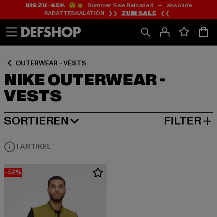
BIS ZU -65%
😲💥 Summer Sale Reloaded — absolute
Zum
Zum
Zum
RABATTESKALATION ❯❯
ZUM SALE
❮❮
Inhalt
Fußzeile
Produktraster
springen
springen
springen
OUTERWEAR - VESTS
NIKE OUTERWEAR -
VESTS
SORTIEREN
FILTER
BELIEBTESTE
1 ARTIKEL
-52%