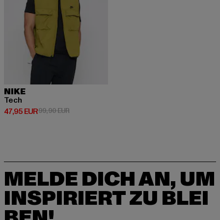
NIKE
Tech
Derzeitiger Preis: 47,95 EUR
Aktionspreis: 99,90 EUR
47,95 EUR
99,90 EUR
MELDE DICH AN, UM
INSPIRIERT ZU BLEI
BEN!