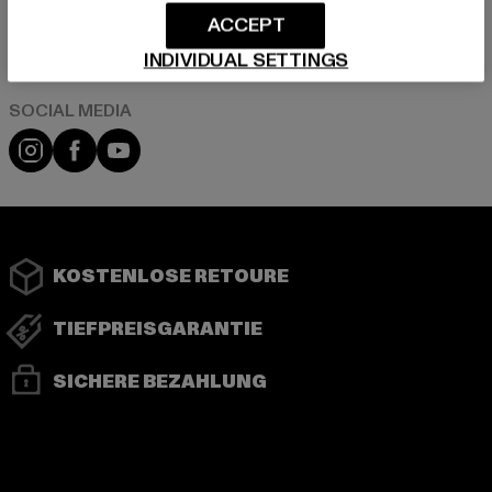
ACCEPT
Play market
App store
INDIVIDUAL SETTINGS
Instagram
Facebook
YouTube
KOSTENLOSE RETOURE
TIEFPREISGARANTIE
SICHERE BEZAHLUNG