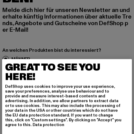
Melde dich hier für unseren Newsletter an und
erhalte künftig Informationen über aktuelle Tre
nds, Angebote und Gutscheine von DefShop p
er E-Mail!
An welchen Produkten bist du interessiert?
MÄNNER
GREAT TO SEE YOU
FRAUEN
HERE!
E-MAIL
DefShop uses cookies to improve your use experience,
save your preferences, analyse use behaviour and to
provide and measure interest-based contents and
ANMELDEN
advertising. In addition, we allow partners to extract data
or to use cookies. This may also include the processing of
your data in the USA or other countries which do not have
Informationen dazu, wie DefShop mit Deinen Daten umgeht, findest Du
in unserer Datenschutzerklärung. Du kannst Dich jederzeit kostenfei
the EU data protection standard. If you want to change
abmelden.
Datenschutzerklärung lesen.
this, click on "Custom settings". By clicking on "Accept" you
agree to this.
Data protection