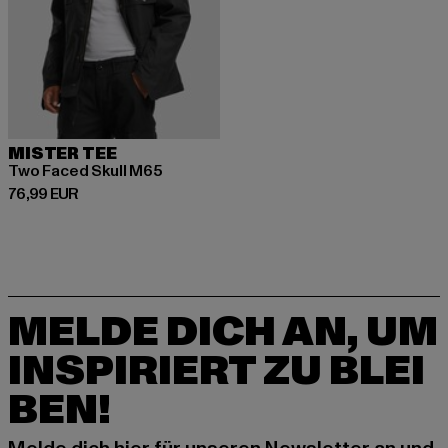
MISTER TEE
Two Faced Skull M65
Derzeitiger Preis: 76,99 EUR
76,99 EUR
MELDE DICH AN, UM
INSPIRIERT ZU BLEI
BEN!