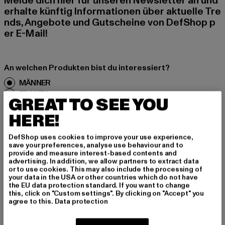
Melde dich hier für unseren Newsletter an und
erhalte künftig Informationen über aktuelle Tre
nds, Angebote und Gutscheine von DefShop p
er E-Mail!
An welchen Produkten bist du interessiert?
MÄNNER
FRAUEN
GREAT TO SEE YOU
HERE!
E-MAIL
DefShop uses cookies to improve your use experience,
save your preferences, analyse use behaviour and to
ANMELDEN
provide and measure interest-based contents and
advertising. In addition, we allow partners to extract data
Informationen dazu, wie DefShop mit Deinen Daten umgeht, findest Du
or to use cookies. This may also include the processing of
in unserer Datenschutzerklärung. Du kannst Dich jederzeit kostenfei
your data in the USA or other countries which do not have
abmelden.
Datenschutzerklärung lesen.
the EU data protection standard. If you want to change
this, click on "Custom settings". By clicking on "Accept" you
agree to this.
Data protection
Play market
App store