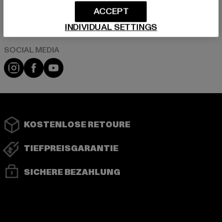
ACCEPT
Play market
App store
INDIVIDUAL SETTINGS
Instagram
Facebook
YouTube
KOSTENLOSE RETOURE
TIEFPREISGARANTIE
SICHERE BEZAHLUNG