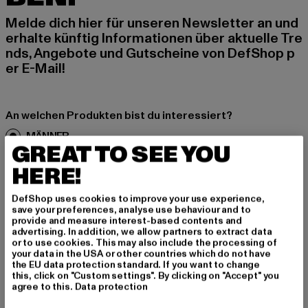
Melde dich hier für unseren Newsletter an und
erhalte künftig Informationen über aktuelle Tre
nds, Angebote und Gutscheine von DefShop p
er E-Mail!
An welchen Produkten bist du interessiert?
MÄNNER
GREAT TO SEE YOU
FRAUEN
HERE!
E-MAIL
DefShop uses cookies to improve your use experience,
save your preferences, analyse use behaviour and to
provide and measure interest-based contents and
ANMELDEN
advertising. In addition, we allow partners to extract data
or to use cookies. This may also include the processing of
your data in the USA or other countries which do not have
Informationen dazu, wie DefShop mit Deinen Daten umgeht, findest Du
in unserer Datenschutzerklärung. Du kannst Dich jederzeit kostenfei
the EU data protection standard. If you want to change
abmelden.
Datenschutzerklärung lesen.
this, click on "Custom settings". By clicking on "Accept" you
agree to this.
Data protection