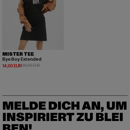
MISTER TEE
Bye Boy Extended
Derzeitiger Preis: 14,00 EUR
Aktionspreis: 34,99 EUR
14,00 EUR
34,99 EUR
MELDE DICH AN, UM
INSPIRIERT ZU BLEI
BEN!