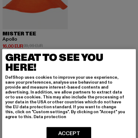
MISTER TEE
Apollo
Derzeitiger Preis: 16,00 EUR
Aktionspreis: 39,99 EUR
16,00 EUR
39,99 EUR
GREAT TO SEE YOU
HERE!
DefShop uses cookies to improve your use experience,
save your preferences, analyse use behaviour and to
MELDE DICH AN, UM
provide and measure interest-based contents and
advertising. In addition, we allow partners to extract data
INSPIRIERT ZU BLEI
or to use cookies. This may also include the processing of
your data in the USA or other countries which do not have
the EU data protection standard. If you want to change
BEN!
this, click on "Custom settings". By clicking on "Accept" you
agree to this.
Data protection
Melde dich hier für unseren Newsletter an und
erhalte künftig Informationen über aktuelle Tre
ACCEPT