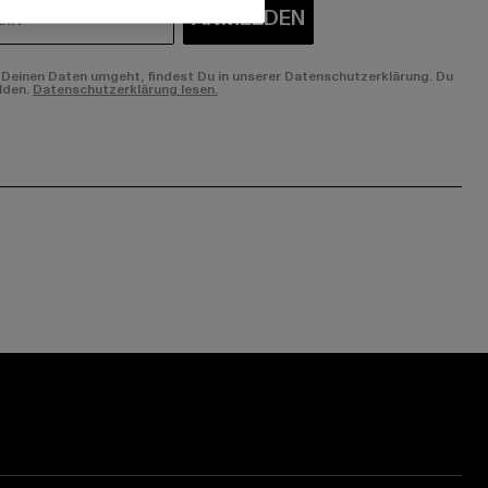
ANMELDEN
Deinen Daten umgeht, findest Du in unserer Datenschutzerklärung. Du
lden.
Datenschutzerklärung lesen.