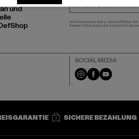
E-MAIL
 an und
elle
Informationen dazu, wie DefShop mit 
 DefShop
kannst Dich jederzeit kostenfei abme
e
Instagram
Facebook
YouTube
REISGARANTIE
SICHERE BEZAHLUNG