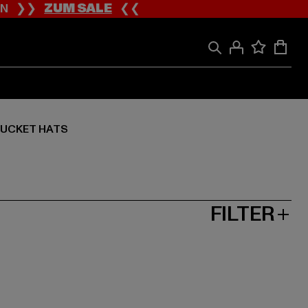
ION ❯❯
ZUM SALE
❮❮
UCKET HATS
FILTER