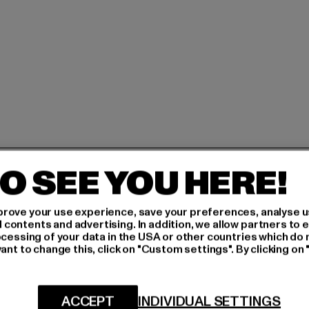
H AN,
O SEE YOU HERE!
rove your use experience, save your preferences, analyse u
IERT
ontents and advertising. In addition, we allow partners to e
ocessing of your data in the USA or other countries which do 
An welchen Produkten bist
ant to change this, click on "Custom settings". By clicking on 
N!
MÄNNER
FRAUEN
ACCEPT
INDIVIDUAL SETTINGS