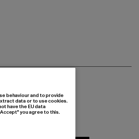
se behaviour and to provide
xtract data or to use cookies.
not have the EU data
 du interessiert?
"Accept" you agree to this.