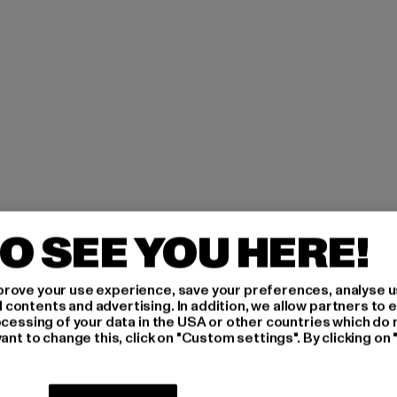
O SEE YOU HERE!
H AN,
rove your use experience, save your preferences, analyse u
ontents and advertising. In addition, we allow partners to e
IERT
ocessing of your data in the USA or other countries which do 
ant to change this, click on "Custom settings". By clicking on 
An welchen Produkten bist
MÄNNER