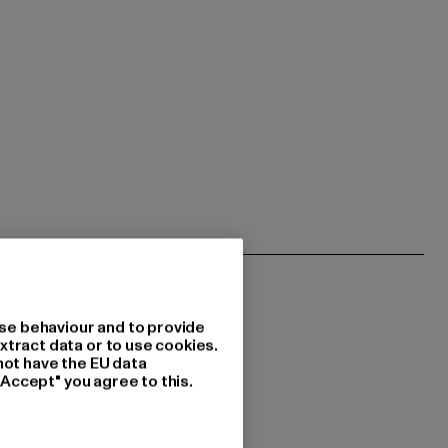
se behaviour and to provide
xtract data or to use cookies.
not have the EU data
"Accept" you agree to this.
 du interessiert?