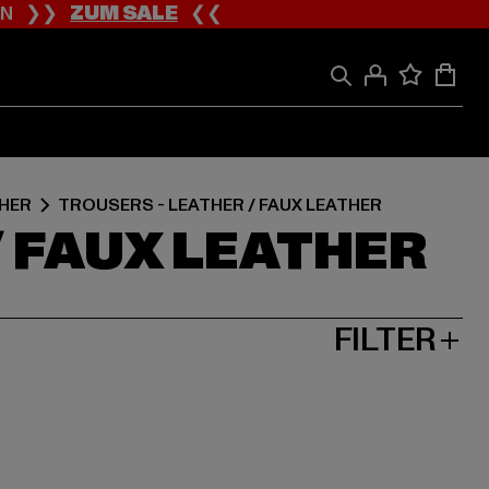
ION ❯❯
ZUM SALE
❮❮
THER
TROUSERS - LEATHER / FAUX LEATHER
/ FAUX LEATHER
FILTER