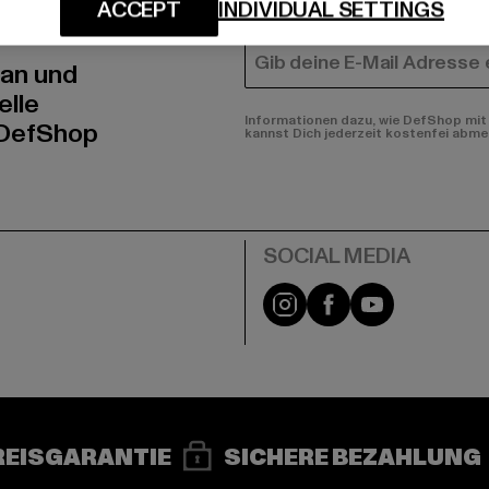
N!
FRAUEN
ACCEPT
INDIVIDUAL SETTINGS
E-MAIL
 an und
elle
Informationen dazu, wie DefShop mit 
 DefShop
kannst Dich jederzeit kostenfei abme
e
Instagram
Facebook
YouTube
REISGARANTIE
SICHERE BEZAHLUNG