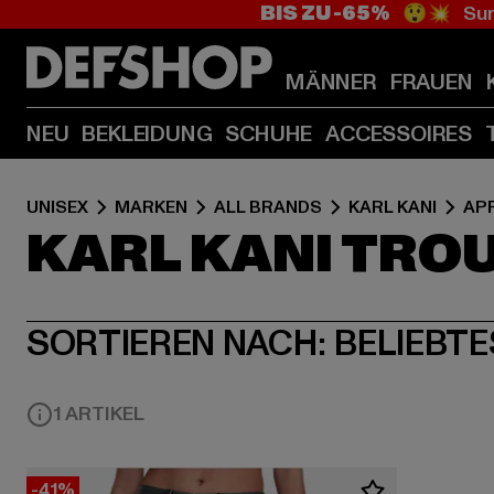
BIS ZU -65%
😲💥 Sum
MÄNNER
FRAUEN
NEU
BEKLEIDUNG
SCHUHE
ACCESSOIRES
UNISEX
MARKEN
ALL BRANDS
KARL KANI
AP
KARL KANI TROU
SORTIEREN NACH:
BELIEBTE
1 ARTIKEL
-41%