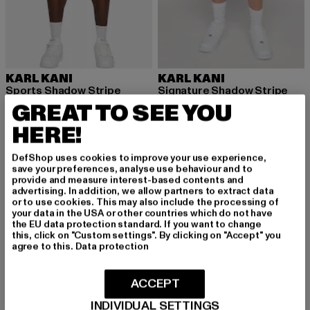
KARL KANI
KARL KANI
Sports Shadow Stripe
Signature Shadow Stripe
Derzeitiger Preis: 37,99 EUR
Derzeitiger Preis: 44,99 EUR
Aktionspreis:
GREAT TO SEE YOU
37,99 EUR
44,99 EUR
49,99 EUR
HERE!
DefShop uses cookies to improve your use experience,
-12%
-10%
save your preferences, analyse use behaviour and to
provide and measure interest-based contents and
advertising. In addition, we allow partners to extract data
or to use cookies. This may also include the processing of
your data in the USA or other countries which do not have
the EU data protection standard. If you want to change
this, click on "Custom settings". By clicking on "Accept" you
agree to this.
Data protection
ACCEPT
INDIVIDUAL SETTINGS