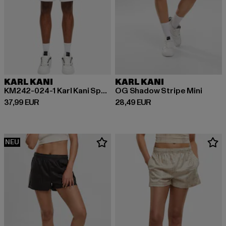
KARL KANI
KARL KANI
KM242-024-1 Karl Kani Sports Shadow Stripe Shorts
OG Shadow Stripe Mini
Derzeitiger Preis: 37,99 EUR
Derzeitiger Preis: 28,49 EUR
37,99 EUR
28,49 EUR
NEU