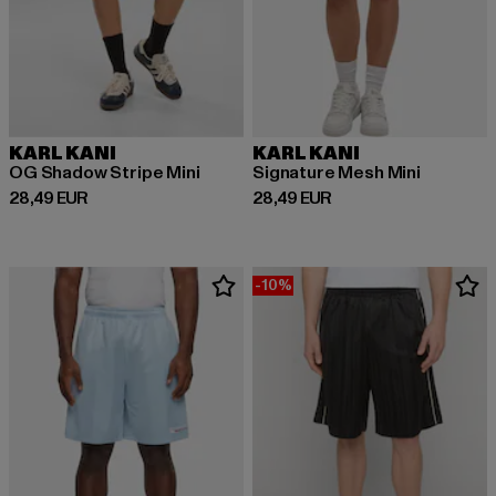
KARL KANI
KARL KANI
OG Shadow Stripe Mini
Signature Mesh Mini
Derzeitiger Preis: 28,49 EUR
Derzeitiger Preis: 28,49 EUR
28,49 EUR
28,49 EUR
-10%