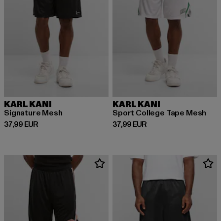
KARL KANI
KARL KANI
Signature Mesh
Sport College Tape Mesh
Derzeitiger Preis: 37,99 EUR
Derzeitiger Preis: 37,99 EUR
37,99 EUR
37,99 EUR