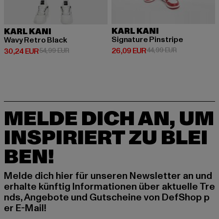
KARL KANI
KARL KANI
Signature Pinstripe
Wavy Retro Black
Derzeitiger Preis: 26,09 EUR
Aktionspreis:
26,09 EUR
44,99 EUR
Derzeitiger Preis: 30,24 EUR
Aktionspreis: 54,99 EUR
30,24 EUR
54,99 EUR
MELDE DICH AN, UM
INSPIRIERT ZU BLEI
BEN!
Melde dich hier für unseren Newsletter an und
erhalte künftig Informationen über aktuelle Tre
nds, Angebote und Gutscheine von DefShop p
er E-Mail!