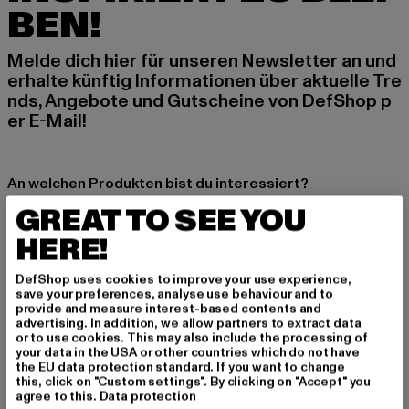
BEN!
Melde dich hier für unseren Newsletter an und
erhalte künftig Informationen über aktuelle Tre
nds, Angebote und Gutscheine von DefShop p
er E-Mail!
An welchen Produkten bist du interessiert?
GREAT TO SEE YOU
MÄNNER
FRAUEN
HERE!
DefShop uses cookies to improve your use experience,
E-MAIL
save your preferences, analyse use behaviour and to
provide and measure interest-based contents and
advertising. In addition, we allow partners to extract data
ANMELDEN
or to use cookies. This may also include the processing of
your data in the USA or other countries which do not have
the EU data protection standard. If you want to change
Informationen dazu, wie DefShop mit Deinen Daten umgeht, findest Du
in unserer Datenschutzerklärung. Du kannst Dich jederzeit kostenfei
this, click on "Custom settings". By clicking on "Accept" you
abmelden.
Datenschutzerklärung lesen.
agree to this.
Data protection