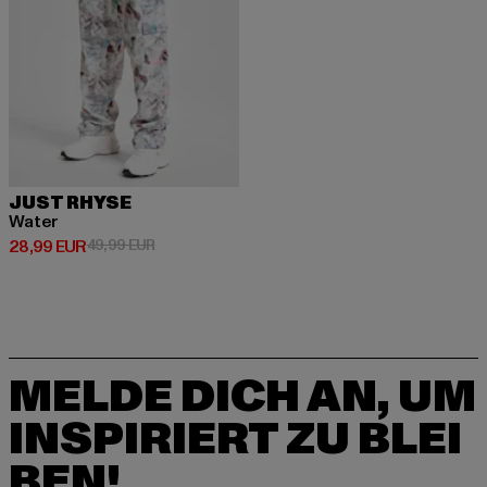
JUST RHYSE
Water
Derzeitiger Preis: 28,99 EUR
Aktionspreis: 49,99 EUR
28,99 EUR
49,99 EUR
MELDE DICH AN, UM
INSPIRIERT ZU BLEI
BEN!