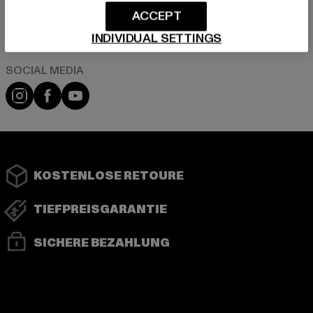
ACCEPT
Play market
App store
INDIVIDUAL SETTINGS
Instagram
Facebook
YouTube
KOSTENLOSE RETOURE
TIEFPREISGARANTIE
SICHERE BEZAHLUNG