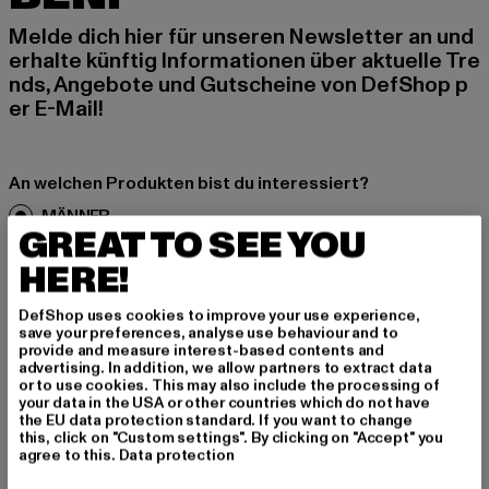
Melde dich hier für unseren Newsletter an und
erhalte künftig Informationen über aktuelle Tre
nds, Angebote und Gutscheine von DefShop p
er E-Mail!
An welchen Produkten bist du interessiert?
MÄNNER
GREAT TO SEE YOU
FRAUEN
HERE!
E-MAIL
DefShop uses cookies to improve your use experience,
save your preferences, analyse use behaviour and to
provide and measure interest-based contents and
ANMELDEN
advertising. In addition, we allow partners to extract data
or to use cookies. This may also include the processing of
your data in the USA or other countries which do not have
Informationen dazu, wie DefShop mit Deinen Daten umgeht, findest Du
in unserer Datenschutzerklärung. Du kannst Dich jederzeit kostenfei
the EU data protection standard. If you want to change
abmelden.
Datenschutzerklärung lesen.
this, click on "Custom settings". By clicking on "Accept" you
agree to this.
Data protection