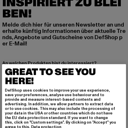
INSPIRIERT ZU BLEI
BEN!
Melde dich hier für unseren Newsletter an und
erhalte künftig Informationen über aktuelle Tre
nds, Angebote und Gutscheine von DefShop p
er E-Mail!
An welchen Produkten bist du interessiert?
GREAT TO SEE YOU
MÄNNER
HERE!
FRAUEN
DefShop uses cookies to improve your use experience,
save your preferences, analyse use behaviour and to
E-MAIL
provide and measure interest-based contents and
advertising. In addition, we allow partners to extract data
ANMELDEN
or to use cookies. This may also include the processing of
your data in the USA or other countries which do not have
the EU data protection standard. If you want to change
Informationen dazu, wie DefShop mit Deinen Daten umgeht, findest Du
this, click on "Custom settings". By clicking on "Accept" you
in unserer Datenschutzerklärung. Du kannst Dich jederzeit kostenfei
agree to this.
Data protection
abmelden.
Datenschutzerklärung lesen.