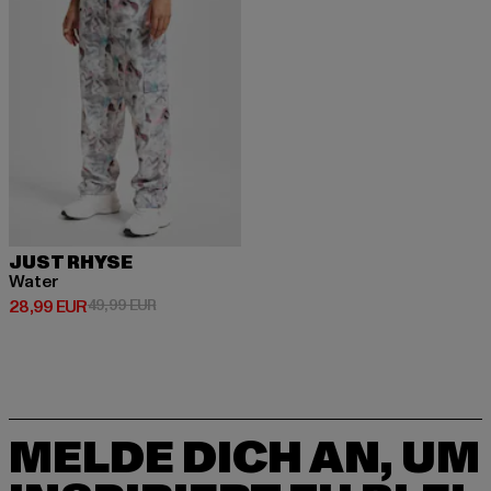
JUST RHYSE
Water
Derzeitiger Preis: 28,99 EUR
Aktionspreis: 49,99 EUR
28,99 EUR
49,99 EUR
MELDE DICH AN, UM