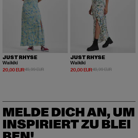
JUST RHYSE
JUST RHYSE
Waikiki
Waikiki
Derzeitiger Preis: 20,00 EUR
Aktionspreis: 49,99 EUR
Derzeitiger Preis: 20,00 EUR
Aktionspreis:
20,00 EUR
49,99 EUR
20,00 EUR
49,99 EUR
MELDE DICH AN, UM
INSPIRIERT ZU BLEI
BEN!