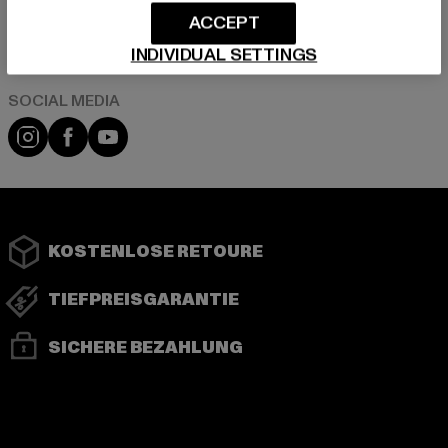
ACCEPT
Play market
App store
INDIVIDUAL SETTINGS
Instagram
Facebook
YouTube
KOSTENLOSE RETOURE
TIEFPREISGARANTIE
SICHERE BEZAHLUNG