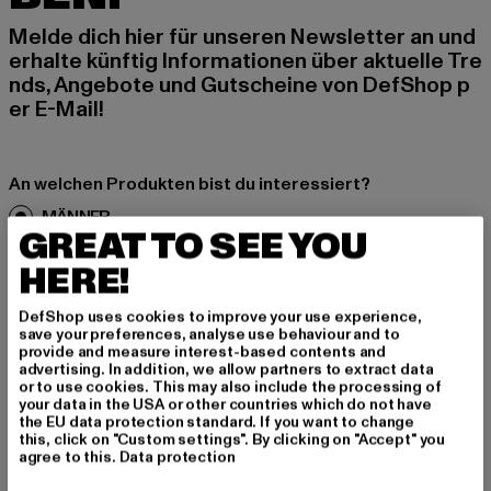
Melde dich hier für unseren Newsletter an und
erhalte künftig Informationen über aktuelle Tre
nds, Angebote und Gutscheine von DefShop p
er E-Mail!
An welchen Produkten bist du interessiert?
MÄNNER
GREAT TO SEE YOU
FRAUEN
HERE!
E-MAIL
DefShop uses cookies to improve your use experience,
save your preferences, analyse use behaviour and to
provide and measure interest-based contents and
ANMELDEN
advertising. In addition, we allow partners to extract data
or to use cookies. This may also include the processing of
your data in the USA or other countries which do not have
Informationen dazu, wie DefShop mit Deinen Daten umgeht, findest Du
in unserer Datenschutzerklärung. Du kannst Dich jederzeit kostenfei
the EU data protection standard. If you want to change
abmelden.
Datenschutzerklärung lesen.
this, click on "Custom settings". By clicking on "Accept" you
agree to this.
Data protection