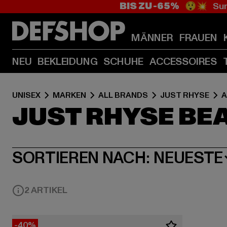
BIS ZU -65%
😲💥 Sum
MÄNNER
FRAUEN
NEU
BEKLEIDUNG
SCHUHE
ACCESSOIRES
UNISEX
MARKEN
ALL BRANDS
JUST RHYSE
A
JUST RHYSE BE
SORTIEREN NACH:
NEUESTE
2 ARTIKEL
-40%