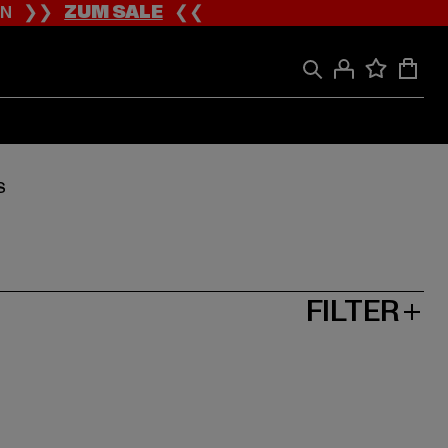
ION ❯❯
ZUM SALE
❮❮
S
FILTER