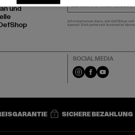
E-MAIL
 an und
elle
Informationen dazu, wie DefShop mit 
 DefShop
kannst Dich jederzeit kostenfei abme
e
Instagram
Facebook
YouTube
REISGARANTIE
SICHERE BEZAHLUNG