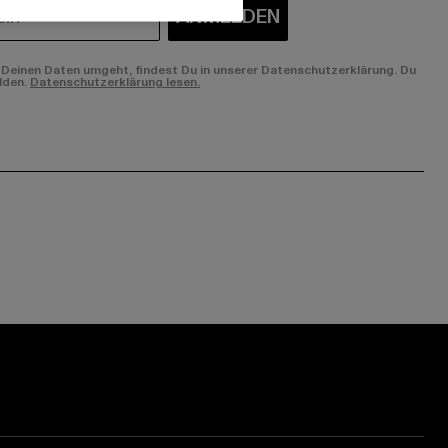
ANMELDEN
Deinen Daten umgeht, findest Du in unserer Datenschutzerklärung. Du
lden.
Datenschutzerklärung lesen.