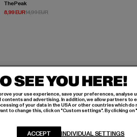
ThePeak
Derzeitiger Preis: 8,99 EUR
Aktionspreis: 14,99 EUR
8,99 EUR
14,99 EUR
H AN,
O SEE YOU HERE!
rove your use experience, save your preferences, analyse u
IERT
ontents and advertising. In addition, we allow partners to e
ocessing of your data in the USA or other countries which do 
An welchen Produkten bist
ant to change this, click on "Custom settings". By clicking on 
N!
MÄNNER
FRAUEN
ACCEPT
INDIVIDUAL SETTINGS