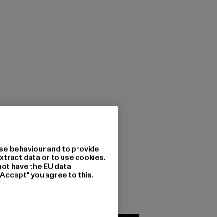
se behaviour and to provide
xtract data or to use cookies.
not have the EU data
 du interessiert?
"Accept" you agree to this.