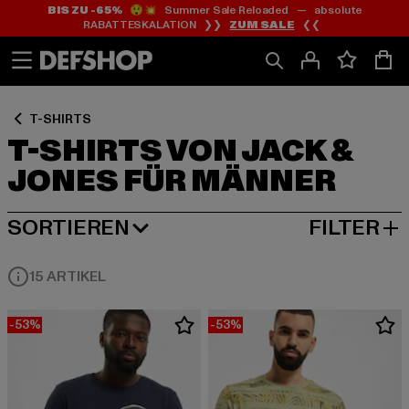
BIS ZU -65%
😲💥 Summer Sale Reloaded — absolute
Zum
Zum
Zum
RABATTESKALATION ❯❯
ZUM SALE
❮❮
Inhalt
Fußzeile
Produktraster
springen
springen
springen
T-SHIRTS
T-SHIRTS VON JACK &
JONES FÜR MÄNNER
SORTIEREN
FILTER
BELIEBTESTE
15 ARTIKEL
-53%
-53%