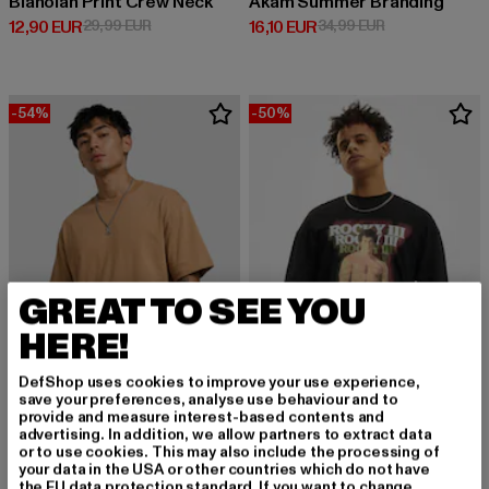
Blanolan Print Crew Neck
Akam Summer Branding
Derzeitiger Preis: 12,90 EUR
Aktionspreis: 29,99 EUR
Derzeitiger Preis: 16,10 EUR
Aktionspreis: 3
12,90 EUR
29,99 EUR
16,10 EUR
34,99 EUR
-54%
-50%
GREAT TO SEE YOU
HERE!
DefShop uses cookies to improve your use experience,
save your preferences, analyse use behaviour and to
JACK AND JONES
provide and measure interest-based contents and
advertising. In addition, we allow partners to extract data
Rockys
JACK AND JONES
or to use cookies. This may also include the processing of
Derzeitiger Preis: 15,00 EUR
Aktionspreis: 
15,00 EUR
29,99 EUR
Blim Crew Neck
your data in the USA or other countries which do not have
the EU data protection standard. If you want to change
Derzeitiger Preis: 16,10 EUR
Aktionspreis: 34,99 EUR
34,99 EUR