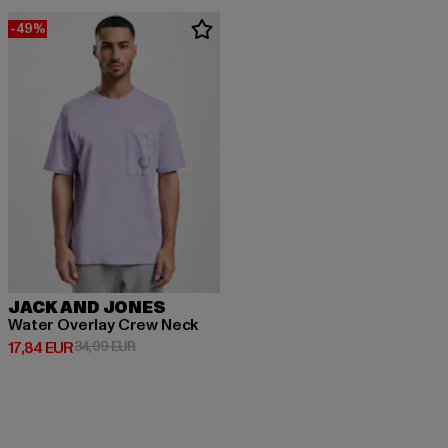
-49%
JACK AND JONES
Water Overlay Crew Neck
Derzeitiger Preis: 17,84 EUR
Aktionspreis: 34,99 EUR
17,84 EUR
34,99 EUR