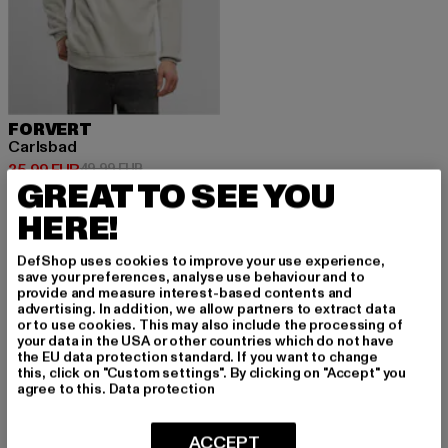
FORVERT
Carlsbad
Derzeitiger Preis: 35,99 EUR
Aktionspreis: 49,99 EUR
35,99 EUR
49,99 EUR
GREAT TO SEE YOU
HERE!
DefShop uses cookies to improve your use experience,
save your preferences, analyse use behaviour and to
MELDE DICH AN, UM
provide and measure interest-based contents and
advertising. In addition, we allow partners to extract data
or to use cookies. This may also include the processing of
INSPIRIERT ZU BLEI
your data in the USA or other countries which do not have
the EU data protection standard. If you want to change
BEN!
this, click on "Custom settings". By clicking on "Accept" you
agree to this.
Data protection
Melde dich hier für unseren Newsletter an und
ACCEPT
erhalte künftig Informationen über aktuelle Tre