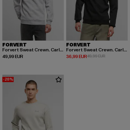
FORVERT
FORVERT
Forvert Sweat Crewn. Carlsbad
Forvert Sweat Crewn. Carlsbad
Derzeitiger Preis: 49,99 EUR
Derzeitiger Preis: 36,99 EUR
Aktionspreis:
49,99 EUR
36,99 EUR
49,99 EUR
-28%